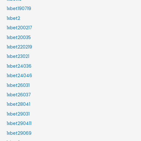
1xbet190719
1xbet2
1xbet200217
1xbet20035
1xbet220219
1xbet23021
1xbet24036
1xbet24046
1xbet26031
1xbet26037
1xbet28041
1xbet29031
1xbet290411
1xbet29069