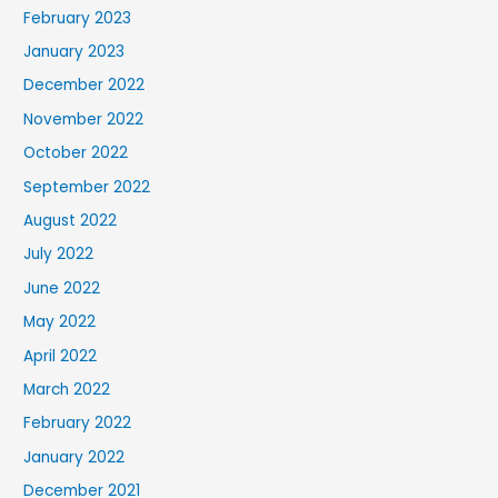
February 2023
January 2023
December 2022
November 2022
October 2022
September 2022
August 2022
July 2022
June 2022
May 2022
April 2022
March 2022
February 2022
January 2022
December 2021