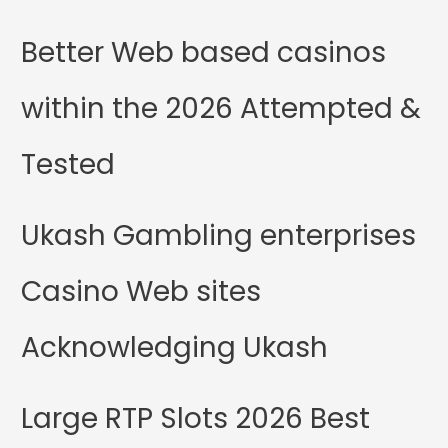
Better Web based casinos
within the 2026 Attempted &
Tested
Ukash Gambling enterprises
Casino Web sites
Acknowledging Ukash
Large RTP Slots 2026 Best