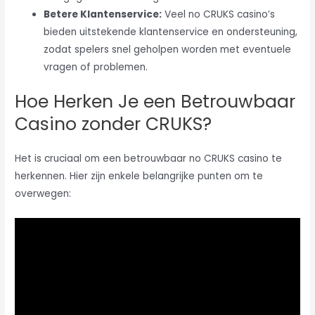
Betere Klantenservice:
Veel no CRUKS casino’s
bieden uitstekende klantenservice en ondersteuning,
zodat spelers snel geholpen worden met eventuele
vragen of problemen.
Hoe Herken Je een Betrouwbaar
Casino zonder CRUKS?
Het is cruciaal om een betrouwbaar no CRUKS casino te
herkennen. Hier zijn enkele belangrijke punten om te
overwegen: