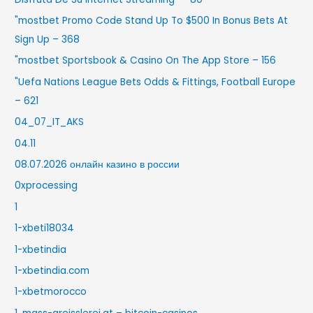
"mostbet Promo Code Stand Up To $500 In Bonus Bets At
Sign Up – 368
"‎mostbet Sportsbook & Casino On The App Store – 156
"Uefa Nations League Bets Odds & Fittings, Football Europe
– 621
04_07_IT_AKS
04.11
08.07.2026 онлайн казино в россии
0xprocessing
1
1-xbeti18034
1-xbetindia
1-xbetindia.com
1-xbetmorocco