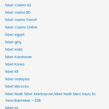
1xbet Casino AZ
1xbet casino BD
1xbet casino french
1xbet Casino Online
1xbet egypt
1xbet giriş
1xbet india
1xbet Kazahstan
1xbet Korea
1xbet KR
1xbet malaysia
1xbet Morocco
1xbet Nadir 1xbet Azerbaycan,1xbet Nadir Merc Saytı, En
Yaxsi Bukmeker – 528
1xbet pt