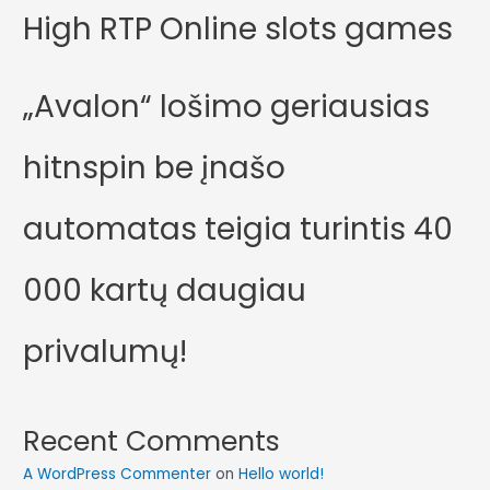
High RTP Online slots games
„Avalon“ lošimo geriausias
hitnspin be įnašo
automatas teigia turintis 40
000 kartų daugiau
privalumų!
Recent Comments
A WordPress Commenter
on
Hello world!