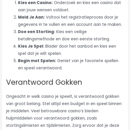
Kies een Casino:
Onderzoek en kies een casino dat
aan jouw wensen voldoet.
Meld Je Aan:
Voltooi het registratieproces door je
gegevens in te vullen en een account aan te maken.
Doe een Storting:
Kies een veilige
betalingsmethode en doe een eerste storting.
Kies Je Spel:
Blader door het aanbod en kies een
spel dat je wilt spelen.
Begin met Spelen:
Geniet van je favoriete spellen
en speel verantwoord.
Verantwoord Gokken
Ongeacht in welk casino je speelt, is verantwoord gokken
van groot belang. Stel altijd een budget in en speel binnen
je middelen. Veel betrouwbare casino’s bieden
hulpmiddelen voor verantwoord gokken, zoals
stortingslimieten en tijdslimieten. Zorg ervoor dat je deze