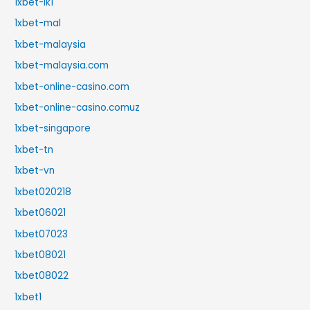
1xbet-lk1
1xbet-mal
1xbet-malaysia
1xbet-malaysia.com
1xbet-online-casino.com
1xbet-online-casino.comuz
1xbet-singapore
1xbet-tn
1xbet-vn
1xbet020218
1xbet06021
1xbet07023
1xbet08021
1xbet08022
1xbet1