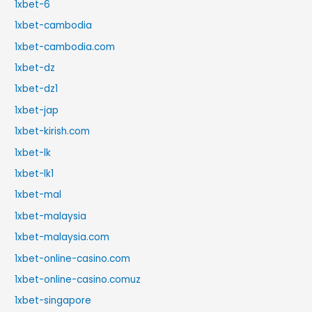
1xbet-6
1xbet-cambodia
1xbet-cambodia.com
1xbet-dz
1xbet-dz1
1xbet-jap
1xbet-kirish.com
1xbet-lk
1xbet-lk1
1xbet-mal
1xbet-malaysia
1xbet-malaysia.com
1xbet-online-casino.com
1xbet-online-casino.comuz
1xbet-singapore