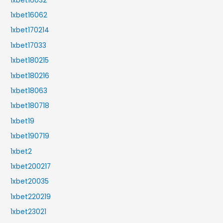
1xbet16032
1xbet16062
1xbet170214
1xbet17033
1xbet180215
1xbet180216
1xbet18063
1xbet180718
1xbet19
1xbet190719
1xbet2
1xbet200217
1xbet20035
1xbet220219
1xbet23021