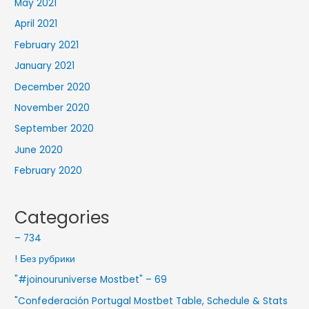
May 2021
April 2021
February 2021
January 2021
December 2020
November 2020
September 2020
June 2020
February 2020
Categories
– 734
! Без рубрики
"#joinouruniverse Mostbet" – 69
"Confederación Portugal Mostbet Table, Schedule & Stats