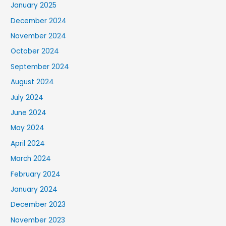
January 2025
December 2024
November 2024
October 2024
September 2024
August 2024
July 2024
June 2024
May 2024
April 2024
March 2024
February 2024
January 2024
December 2023
November 2023