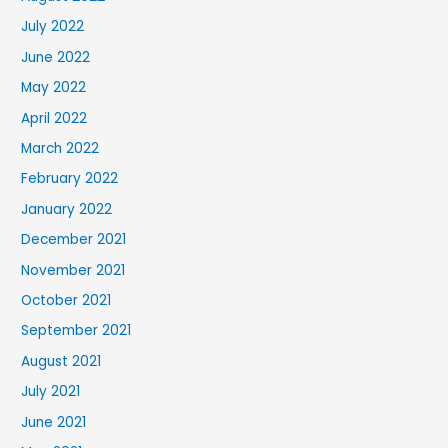
July 2022
June 2022
May 2022
April 2022
March 2022
February 2022
January 2022
December 2021
November 2021
October 2021
September 2021
August 2021
July 2021
June 2021