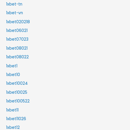
1xbet-tn
1xbet-vn
1xbet020218
1xbet06021
1xbet07023
1xbet08021
1xbet08022
1xbet1
1xbet10
1xbet10024
1xbet10025
1xbet100522
1xbet11
1xbet11026
1xbet12