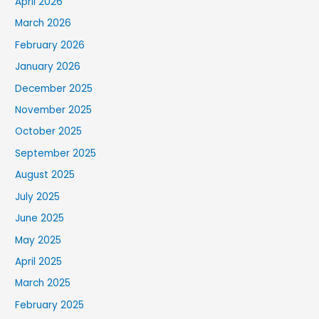
April 2026
March 2026
February 2026
January 2026
December 2025
November 2025
October 2025
September 2025
August 2025
July 2025
June 2025
May 2025
April 2025
March 2025
February 2025