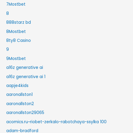
7Mostbet
8
888starz bd
8Mostbet
8ty8 Casino
9
9Mostbet
a16z generative ai
a16z generative ai 1
aapje4kids
aaronallston1
aaronallston2
aaronallston29065
acomics.ru~riobet-zerkalo-rabotchaya-ssylka 100
adam-bradford