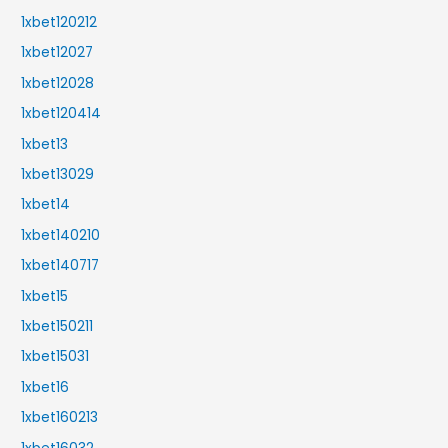
1xbet120212
1xbet12027
1xbet12028
1xbet120414
1xbet13
1xbet13029
1xbet14
1xbet140210
1xbet140717
1xbet15
1xbet150211
1xbet15031
1xbet16
1xbet160213