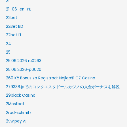
21
21_06_en_PB
22bet
22Bet BD
22bet IT
24
25
25.06.2026 ru0263
25.06.2026-p0020
260 Kč Bonus za Registraci: Nejlepší CZ Casina
279338.jpでのコンクエスタドールカジノの入金ボーナスを解説
29black Casino
2Mostbet
2rad-schmitz
2Swipey AI