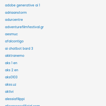
adobe generative ai 1
adriaanstorm
adurcentre
adventurefilmfestival.gr
aesmuc
afalcontigo
ai chatbot bard 3
akktranemo
aks 1 en
aks 2 en
aks0103
akss.uz
aktivi
alessiafilippi