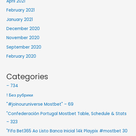
April 2021
February 2021
January 2021
December 2020
November 2020
September 2020
February 2020
Categories
– 734
! Без рубрики
"#joinouruniverse Mostbet" – 69
"Confederación Portugal Mostbet Table, Schedule & Stats
– 323
"Fifa Bet365 Ao Listo Banca Inicial 14k Playpix #mostbet 30