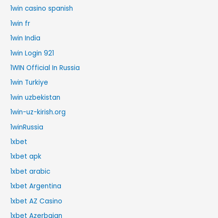
1win casino spanish
1win fr
1win India
1win Login 921
1WIN Official In Russia
1win Turkiye
1win uzbekistan
1win-uz-kirish.org
1winRussia
1xbet
1xbet apk
1xbet arabic
1xbet Argentina
1xbet AZ Casino
1xbet Azerbajan