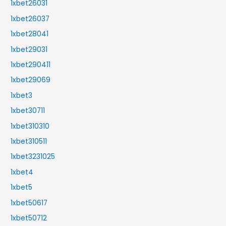
1xbet26031
1xbet26037
1xbet28041
1xbet29031
1xbet290411
1xbet29069
1xbet3
1xbet30711
1xbet310310
1xbet310511
1xbet3231025
1xbet4
1xbet5
1xbet50617
1xbet50712