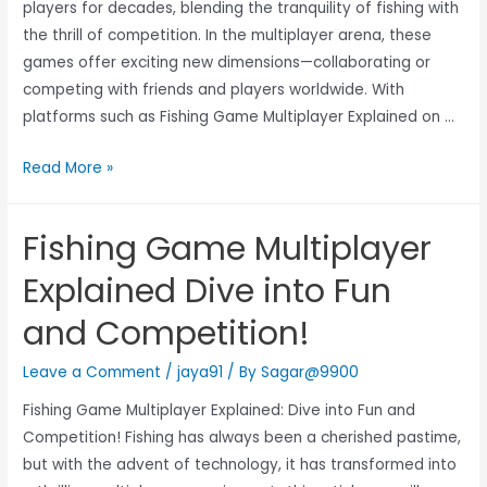
players for decades, blending the tranquility of fishing with
the thrill of competition. In the multiplayer arena, these
games offer exciting new dimensions—collaborating or
competing with friends and players worldwide. With
platforms such as Fishing Game Multiplayer Explained on …
Read More »
Fishing Game Multiplayer
Explained Dive into Fun
and Competition!
Leave a Comment
/
jaya91
/ By
Sagar@9900
Fishing Game Multiplayer Explained: Dive into Fun and
Competition! Fishing has always been a cherished pastime,
but with the advent of technology, it has transformed into