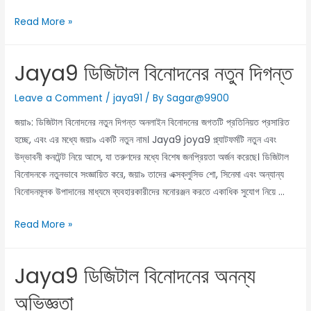
Read More »
Jaya9 ডিজিটাল বিনোদনের নতুন দিগন্ত
Leave a Comment
/
jaya91
/ By
Sagar@9900
জয়া৯: ডিজিটাল বিনোদনের নতুন দিগন্ত অনলাইন বিনোদনের জগতটি প্রতিনিয়ত প্রসারিত
হচ্ছে, এবং এর মধ্যে জয়া৯ একটি নতুন নাম। Jaya9 joya9 প্ল্যাটফর্মটি নতুন এবং
উদ্ভাবনী কনটেন্ট নিয়ে আসে, যা তরুণদের মধ্যে বিশেষ জনপ্রিয়তা অর্জন করেছে। ডিজিটাল
বিনোদনকে নতুনভাবে সংজ্ঞায়িত করে, জয়া৯ তাদের এক্সক্লুসিভ শো, সিনেমা এবং অন্যান্য
বিনোদনমূলক উপাদানের মাধ্যমে ব্যবহারকারীদের মনোরঞ্জন করতে একাধিক সুযোগ নিয়ে …
Read More »
Jaya9 ডিজিটাল বিনোদনের অনন্য
অভিজ্ঞতা