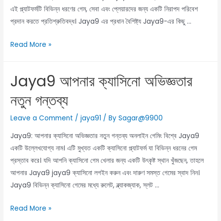
এই প্ল্যাটফর্মটি বিভিন্ন ধরণের গেম, সেবা এবং প্লেয়ারদের জন্য একটি নিরাপদ পরিবেশ
প্রদান করতে প্রতিশ্রুতিবদ্ধ। Jaya9 এর প্রধান বৈশিষ্ট্য Jaya9-এর কিছু …
Read More »
Jaya9 আপনার ক্যাসিনো অভিজ্ঞতার
নতুন গন্তব্য
Leave a Comment
/
jaya91
/ By
Sagar@9900
Jaya9: আপনার ক্যাসিনো অভিজ্ঞতার নতুন গন্তব্য অনলাইন গেমিং বিশ্বে Jaya9
একটি উল্লেখযোগ্য নাম। এটি মুখ্যত একটি ক্যাসিনো প্ল্যাটফর্ম যা বিভিন্ন ধরনের গেম
প্রস্তাব করে। যদি আপনি ক্যাসিনো গেম খেলার জন্য একটি উৎকৃষ্ট স্থান খুঁজছেন, তাহলে
আপনার Jaya9 jaya9 ক্যাসিনো লগইন করুন এবং দারুণ সমস্ত গেমের স্বাদ নিন।
Jaya9 বিভিন্ন ক্যাসিনো গেমের মধ্যে রুলেট, ব্ল্যাকজ্যাক, স্লট …
Read More »