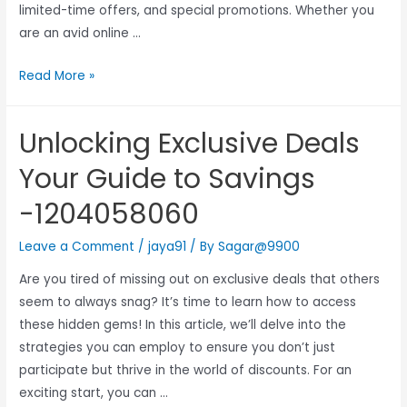
limited-time offers, and special promotions. Whether you
are an avid online …
Read More »
Unlocking Exclusive Deals
Your Guide to Savings
-1204058060
Leave a Comment
/
jaya91
/ By
Sagar@9900
Are you tired of missing out on exclusive deals that others
seem to always snag? It’s time to learn how to access
these hidden gems! In this article, we’ll delve into the
strategies you can employ to ensure you don’t just
participate but thrive in the world of discounts. For an
exciting start, you can …