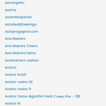
auroorganic
austria
autembezpecne
autobedrijfwieringa
autoprogagnon.com
Avia Masters
Avia Masters Casino
Avia Masters Demo
aviamasters-casinos
Aviator
aviator brazil
aviator casino DE
aviator casino fr
Aviator Game Algorithm Hack Ставку Или – 218
aviator IN