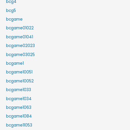
bcg4
bcg5
bcgame
bcgame01022
bcgame01041
bcgame02023
bcgame03025
bcgame1
bcgame10051
bcgame10052
bcgame1033
bcgame1034
bcgame1063
bcgame1084
bcgame11053