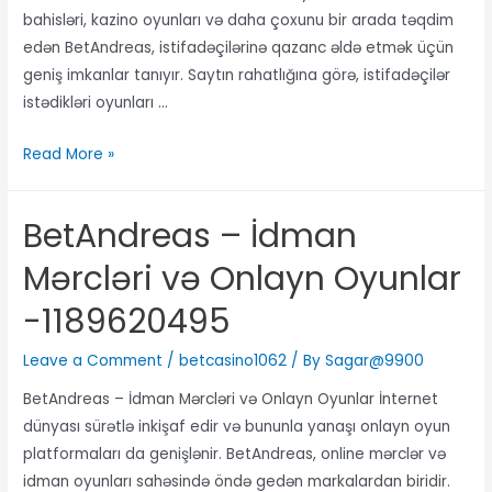
bahisləri, kazino oyunları və daha çoxunu bir arada təqdim
edən BetAndreas, istifadəçilərinə qazanc əldə etmək üçün
geniş imkanlar tanıyır. Saytın rahatlığına görə, istifadəçilər
istədikləri oyunları …
Read More »
BetAndreas – İdman
Mərcləri və Onlayn Oyunlar
-1189620495
Leave a Comment
/
betcasino1062
/ By
Sagar@9900
BetAndreas – İdman Mərcləri və Onlayn Oyunlar İnternet
dünyası sürətlə inkişaf edir və bununla yanaşı onlayn oyun
platformaları da genişlənir. BetAndreas, online mərclər və
idman oyunları sahəsində öndə gedən markalardan biridir.