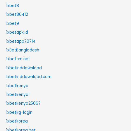
1xbet8
1xbet80412
1xbet9
1xbetapk.id
1xbetapp70714
1xBetBangladesh
1xbetcm.net
1xbetinddownload
1xbetinddownload.com
1xbetkenya
1xbetkenya1
1xbetkenya25067
1xbetkg-login
1xbetkorea
1xbetkorea.bet