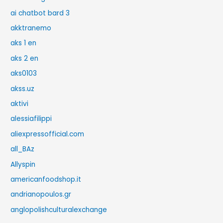
ai chatbot bard 3
akktranemo
aks 1 en
aks 2 en
aks0103
akss.uz
aktivi
alessiafilippi
aliexpressofficial.com
all_BAz
Allyspin
americanfoodshop.it
andrianopoulos.gr
anglopolishculturalexchange