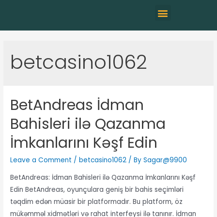
betcasino1062
BetAndreas İdman
Bahisleri ilə Qazanma
İmkanlarını Kəşf Edin
Leave a Comment
/
betcasino1062
/ By
Sagar@9900
BetAndreas: İdman Bahisleri ilə Qazanma İmkanlarını Kəşf
Edin BetAndreas, oyunçulara geniş bir bahis seçimləri
təqdim edən müasir bir platformadır. Bu platform, öz
mükəmməl xidmətləri və rahat interfeysi ilə tanınır. İdman