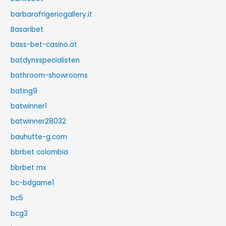
barbarafrigeriogallery.it
Basaribet
bass-bet-casino.at
batdynsspecialisten
bathroom-showrooms
bating9
batwinner1
batwinner28032
bauhutte-g.com
bbrbet colombia
bbrbet mx
bc-bdgame1
bc5
bcg3