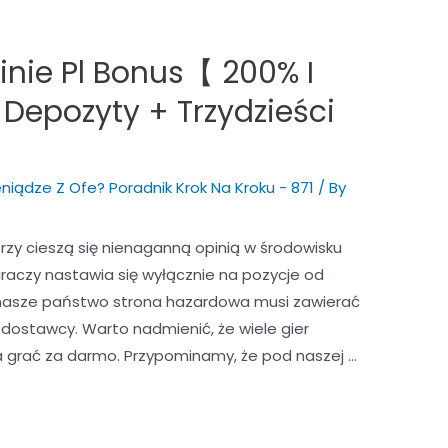
inie Pl Bonus【 200% I
 Depozyty + Trzydzieści
niądze Z Ofe? Poradnik Krok Na Kroku - 871
/ By
órzy cieszą się nienaganną opinią w środowisku
aczy nastawia się wyłącznie na pozycje od
 nasze państwo strona hazardowa musi zawierać
dostawcy. Warto nadmienić, że wiele gier
 grać za darmo. Przypominamy, że pod naszej …