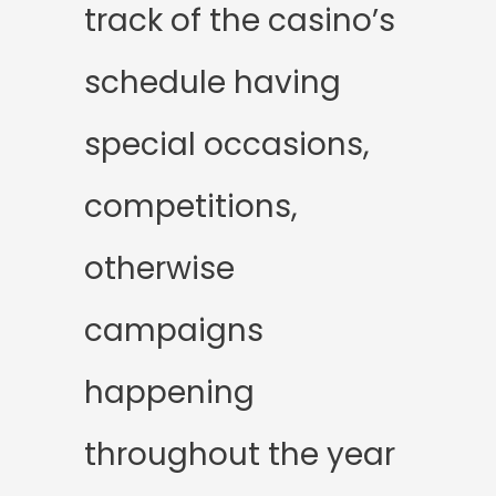
track of the casino’s
schedule having
special occasions,
competitions,
otherwise
campaigns
happening
throughout the year