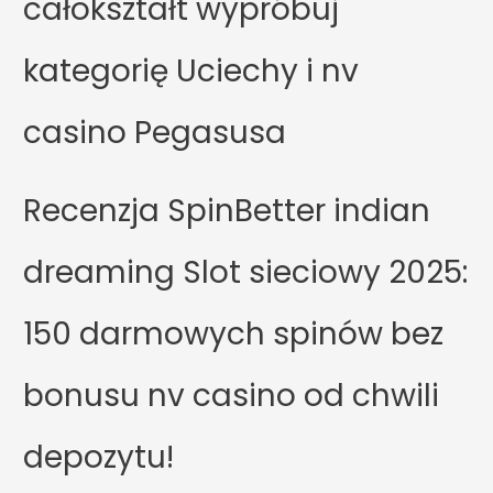
całokształt wypróbuj
kategorię Uciechy i nv
casino Pegasusa
Recenzja SpinBetter indian
dreaming Slot sieciowy 2025:
150 darmowych spinów bez
bonusu nv casino od chwili
depozytu!