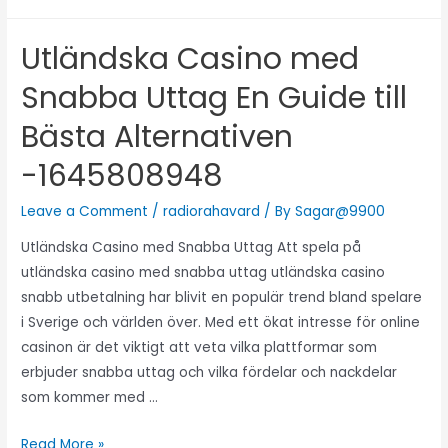
Utländska Casino med
Snabba Uttag En Guide till
Bästa Alternativen
-1645808948
Leave a Comment
/
radiorahavard
/ By
Sagar@9900
Utländska Casino med Snabba Uttag Att spela på
utländska casino med snabba uttag utländska casino
snabb utbetalning har blivit en populär trend bland spelare
i Sverige och världen över. Med ett ökat intresse för online
casinon är det viktigt att veta vilka plattformar som
erbjuder snabba uttag och vilka fördelar och nackdelar
som kommer med …
Read More »