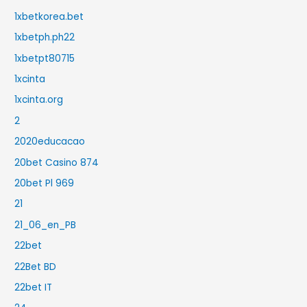
1xbetkorea.bet
1xbetph.ph22
1xbetpt80715
1xcinta
1xcinta.org
2
2020educacao
20bet Casino 874
20bet Pl 969
21
21_06_en_PB
22bet
22Bet BD
22bet IT