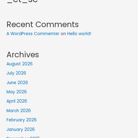
Recent Comments
A WordPress Commenter
on
Hello world!
Archives
August 2026
July 2026
June 2026
May 2026
April 2026
March 2026
February 2026
January 2026