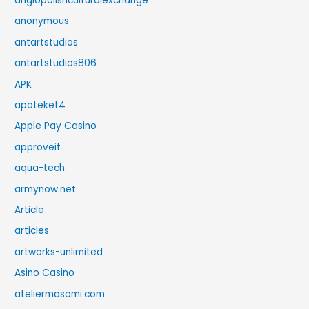
anglopolishculturalexchange
anonymous
antartstudios
antartstudios806
APK
apoteket4
Apple Pay Casino
approveit
aqua-tech
armynow.net
Article
articles
artworks-unlimited
Asino Casino
ateliermasomi.com