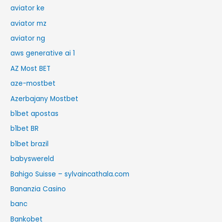
aviator ke
aviator mz
aviator ng
aws generative ai 1
AZ Most BET
aze-mostbet
Azerbajany Mostbet
b1bet apostas
b1bet BR
b1bet brazil
babyswereld
Bahigo Suisse – sylvaincathala.com
Bananzia Casino
banc
Bankobet