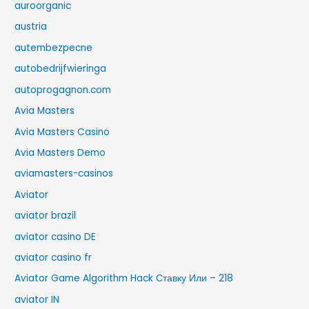
auroorganic
austria
autembezpecne
autobedrijfwieringa
autoprogagnon.com
Avia Masters
Avia Masters Casino
Avia Masters Demo
aviamasters-casinos
Aviator
aviator brazil
aviator casino DE
aviator casino fr
Aviator Game Algorithm Hack Ставку Или – 218
aviator IN