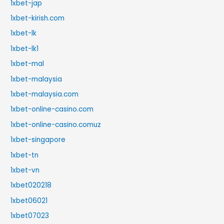
1xbet-jap
1xbet-kirish.com
1xbet-lk
1xbet-lk1
1xbet-mal
1xbet-malaysia
1xbet-malaysia.com
1xbet-online-casino.com
1xbet-online-casino.comuz
1xbet-singapore
1xbet-tn
1xbet-vn
1xbet020218
1xbet06021
1xbet07023