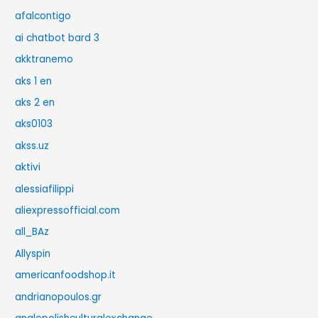
afalcontigo
ai chatbot bard 3
akktranemo
aks 1 en
aks 2 en
aks0103
akss.uz
aktivi
alessiafilippi
aliexpressofficial.com
all_BAz
Allyspin
americanfoodshop.it
andrianopoulos.gr