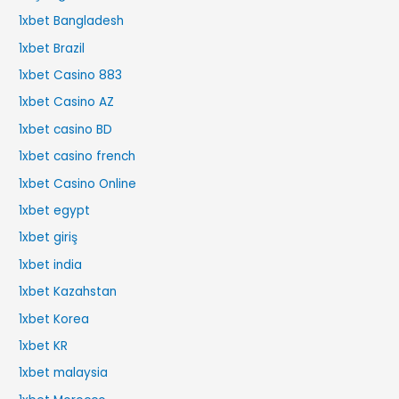
1xbet Bangladesh
1xbet Brazil
1xbet Casino 883
1xbet Casino AZ
1xbet casino BD
1xbet casino french
1xbet Casino Online
1xbet egypt
1xbet giriş
1xbet india
1xbet Kazahstan
1xbet Korea
1xbet KR
1xbet malaysia