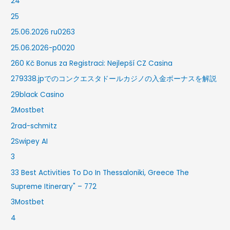
24
25
25.06.2026 ru0263
25.06.2026-p0020
260 Kč Bonus za Registraci: Nejlepší CZ Casina
279338.jpでのコンクエスタドールカジノの入金ボーナスを解説
29black Casino
2Mostbet
2rad-schmitz
2Swipey AI
3
33 Best Activities To Do In Thessaloniki, Greece The
Supreme Itinerary" – 772
3Mostbet
4