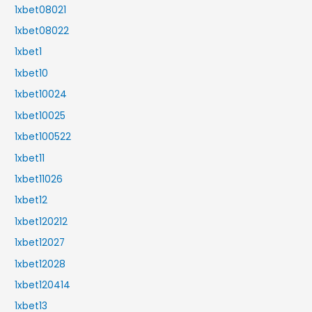
1xbet08021
1xbet08022
1xbet1
1xbet10
1xbet10024
1xbet10025
1xbet100522
1xbet11
1xbet11026
1xbet12
1xbet120212
1xbet12027
1xbet12028
1xbet120414
1xbet13