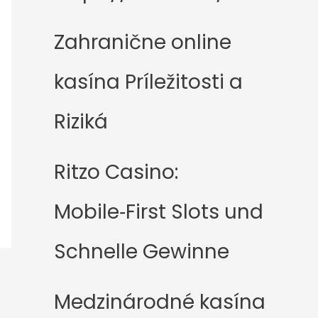
Zahranične online
kasína Príležitosti a
Riziká
Ritzo Casino:
Mobile‑First Slots und
Schnelle Gewinne
Medzinárodné kasína