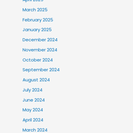
March 2025
February 2025
January 2025
December 2024
November 2024
October 2024
September 2024
August 2024
July 2024
June 2024
May 2024
April 2024
March 2024