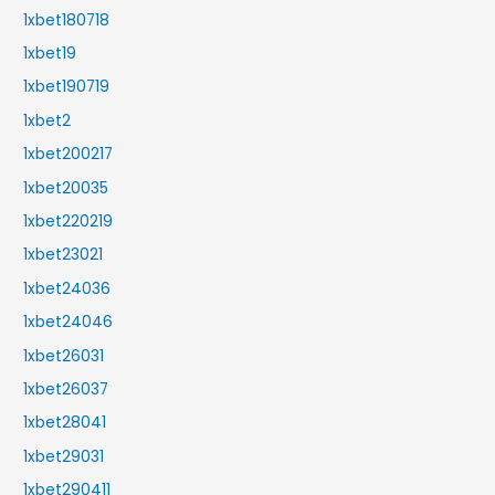
1xbet180718
1xbet19
1xbet190719
1xbet2
1xbet200217
1xbet20035
1xbet220219
1xbet23021
1xbet24036
1xbet24046
1xbet26031
1xbet26037
1xbet28041
1xbet29031
1xbet290411