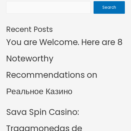
Search
Recent Posts
You are Welcome. Here are 8
Noteworthy
Recommendations on
Реальное Казино
Sava Spin Casino:
Tragamonedas de