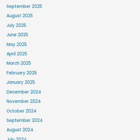
September 2025
August 2025
July 2025
June 2025
May 2025
April 2025
March 2025
February 2025
January 2025
December 2024
November 2024
October 2024
September 2024
August 2024
July 2024