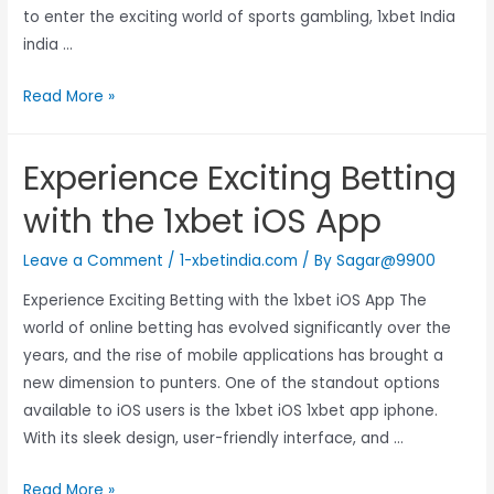
to enter the exciting world of sports gambling, 1xbet India
india …
Read More »
Experience Exciting Betting
with the 1xbet iOS App
Leave a Comment
/
1-xbetindia.com
/ By
Sagar@9900
Experience Exciting Betting with the 1xbet iOS App The
world of online betting has evolved significantly over the
years, and the rise of mobile applications has brought a
new dimension to punters. One of the standout options
available to iOS users is the 1xbet iOS 1xbet app iphone.
With its sleek design, user-friendly interface, and …
Read More »