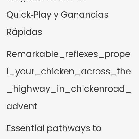
Quick‑Play y Ganancias
Rápidas
Remarkable_reflexes_prope
l_your_chicken_across_the
_highway_in_chickenroad_
advent
Essential pathways to