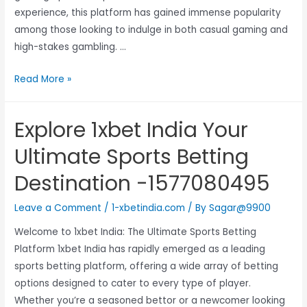
experience, this platform has gained immense popularity
among those looking to indulge in both casual gaming and
high-stakes gambling. …
Read More »
Explore 1xbet India Your
Ultimate Sports Betting
Destination -1577080495
Leave a Comment
/
1-xbetindia.com
/ By
Sagar@9900
Welcome to 1xbet India: The Ultimate Sports Betting
Platform 1xbet India has rapidly emerged as a leading
sports betting platform, offering a wide array of betting
options designed to cater to every type of player.
Whether you’re a seasoned bettor or a newcomer looking