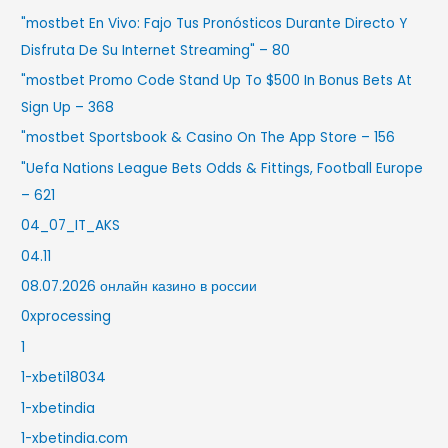
"mostbet En Vivo: Fajo Tus Pronósticos Durante Directo Y
Disfruta De Su Internet Streaming" – 80
"mostbet Promo Code Stand Up To $500 In Bonus Bets At
Sign Up – 368
"‎mostbet Sportsbook & Casino On The App Store – 156
"Uefa Nations League Bets Odds & Fittings, Football Europe
– 621
04_07_IT_AKS
04.11
08.07.2026 онлайн казино в россии
0xprocessing
1
1-xbeti18034
1-xbetindia
1-xbetindia.com