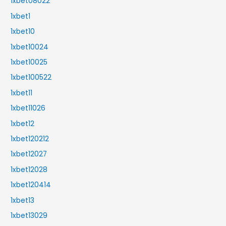
1xbet08022
1xbet1
1xbet10
1xbet10024
1xbet10025
1xbet100522
1xbet11
1xbet11026
1xbet12
1xbet120212
1xbet12027
1xbet12028
1xbet120414
1xbet13
1xbet13029