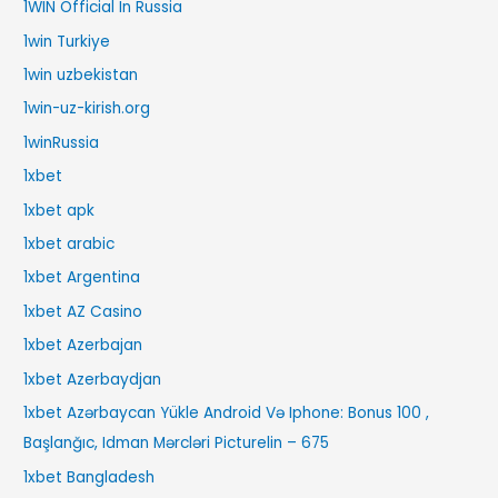
1WIN Official In Russia
1win Turkiye
1win uzbekistan
1win-uz-kirish.org
1winRussia
1xbet
1xbet apk
1xbet arabic
1xbet Argentina
1xbet AZ Casino
1xbet Azerbajan
1xbet Azerbaydjan
1xbet Azərbaycan Yükle Android Və Iphone: Bonus 100 ,
Başlanğıc, Idman Mərcləri Picturelin – 675
1xbet Bangladesh