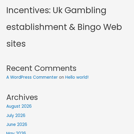
Incentives: Uk Gambling
establishment & Bingo Web
sites
Recent Comments
A WordPress Commenter
on
Hello world!
Archives
August 2026
July 2026
June 2026
May 2026