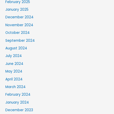
February 2025
January 2025
December 2024
November 2024
October 2024
September 2024
August 2024
July 2024
June 2024
May 2024
April 2024
March 2024
February 2024
January 2024
December 2023