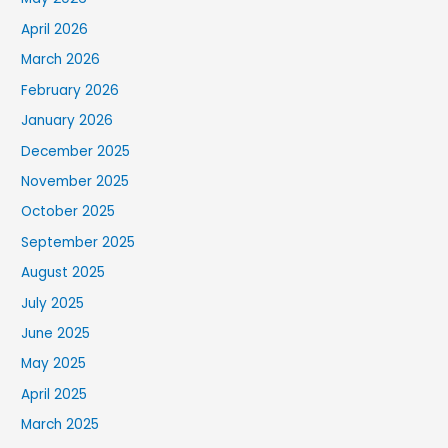
April 2026
March 2026
February 2026
January 2026
December 2025
November 2025
October 2025
September 2025
August 2025
July 2025
June 2025
May 2025
April 2025
March 2025