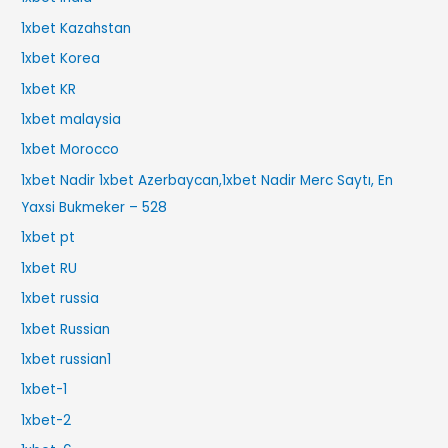
1xbet Kazahstan
1xbet Korea
1xbet KR
1xbet malaysia
1xbet Morocco
1xbet Nadir 1xbet Azerbaycan,1xbet Nadir Merc Saytı, En
Yaxsi Bukmeker – 528
1xbet pt
1xbet RU
1xbet russia
1xbet Russian
1xbet russian1
1xbet-1
1xbet-2