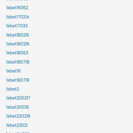
1xbet16062
1xbet170214
1xbet17033
1xbet180215
1xbet180216
1xbet18063
1xbet180718
1xbet19
1xbet190719
1xbet2
1xbet200217
1xbet20035
1xbet220219
1xbet23021