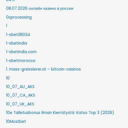
08.07.2026 онлайн казино в россии
0xprocessing
1
1-xbeti18034
1-xbetindia
1-xbetindia.com
1-xbetmorocco
1. mass-greisslerei.at – bitcoin-casinos
10
10_07_AU_AKS
10_07_CA_AKS
10_07_UK_AKS
10e Talletusbonus Ilman Kierrätystä: Katso Top 3 (2026)
10Mostbet