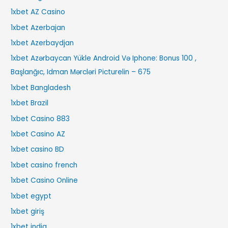
1xbet AZ Casino
1xbet Azerbajan
1xbet Azerbaydjan
1xbet Azərbaycan Yükle Android Və Iphone: Bonus 100 ,
Başlanğıc, Idman Mərcləri Picturelin – 675
1xbet Bangladesh
1xbet Brazil
1xbet Casino 883
1xbet Casino AZ
1xbet casino BD
1xbet casino french
1xbet Casino Online
1xbet egypt
1xbet giriş
1xbet india