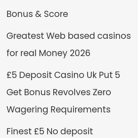
Bonus & Score
Greatest Web based casinos
for real Money 2026
£5 Deposit Casino Uk Put 5
Get Bonus Revolves Zero
Wagering Requirements
Finest £5 No deposit