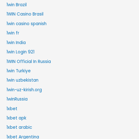
1win Brazil
1WIN Casino Brasil
1win casino spanish
1win fr
1win India
1win Login 921
1WIN Official In Russia
1win Turkiye
1win uzbekistan
1win-uz-kirish.org
1winRussia
1xbet
1xbet apk
1xbet arabic
1xbet Argentina