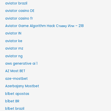
aviator brazil
aviator casino DE
aviator casino fr
Aviator Game Algorithm Hack Ставку Или – 218
aviator IN
aviator ke
aviator mz
aviator ng
aws generative ai 1
AZ Most BET
aze-mostbet
Azerbajany Mostbet
b1bet apostas
b1bet BR
b1bet brazil