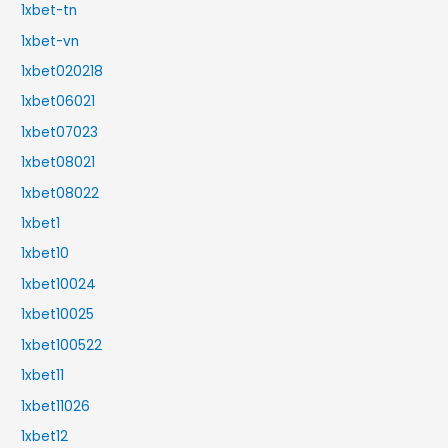
1xbet-tn
1xbet-vn
1xbet020218
1xbet06021
1xbet07023
1xbet08021
1xbet08022
1xbet1
1xbet10
1xbet10024
1xbet10025
1xbet100522
1xbet11
1xbet11026
1xbet12