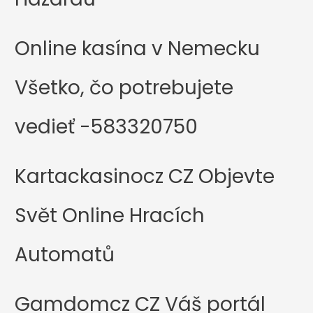
Online kasína v Nemecku
Všetko, čo potrebujete
vedieť -583320750
Kartackasinocz CZ Objevte
Svět Online Hracích
Automatů
Gamdomcz CZ Váš portál