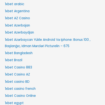
1xbet arabic
1xbet Argentina
1xbet AZ Casino
1xbet Azerbajan
1xbet Azerbaydjan
1xbet Azərbaycan Yükle Android Və Iphone: Bonus 100 ,
Başlanğıc, Idman Mərcləri Picturelin – 675
1xbet Bangladesh
1xbet Brazil
1xbet Casino 883
1xbet Casino AZ
1xbet casino BD
1xbet casino french
1xbet Casino Online
1xbet egypt