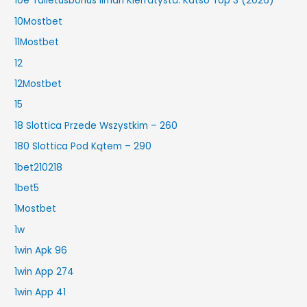
10e Talletusbonus Ilman Kierrätystä: Katso Top 3 (2026)
10Mostbet
11Mostbet
12
12Mostbet
15
18 Slottica Przede Wszystkim – 260
180 Slottica Pod Kątem – 290
1bet210218
1bet5
1Mostbet
1w
1win Apk 96
1win App 274
1win App 41