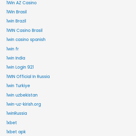
1Win AZ Casino
1Win Brasil
1win Brazil
1WIN Casino Brasil
1win casino spanish
1win fr
1win India
1win Login 921
1WIN Official In Russia
1win Turkiye
1win uzbekistan
1win-uz-kirish.org
1winRussia
1xbet
1xbet apk