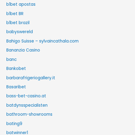
b1bet apostas
b1bet BR
b1bet brazil
babyswereld
Bahigo Suisse – sylvaincathala.com
Bananzia Casino
banc
Bankobet
barbarafrigeriogallery.it
Basaribet
bass-bet-casino.at
batdynsspecialisten
bathroom-showrooms
bating9
batwinner1