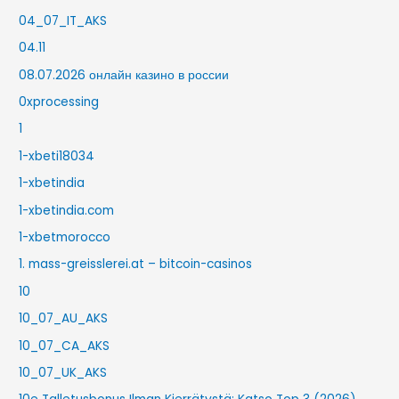
04_07_IT_AKS
04.11
08.07.2026 онлайн казино в россии
0xprocessing
1
1-xbeti18034
1-xbetindia
1-xbetindia.com
1-xbetmorocco
1. mass-greisslerei.at – bitcoin-casinos
10
10_07_AU_AKS
10_07_CA_AKS
10_07_UK_AKS