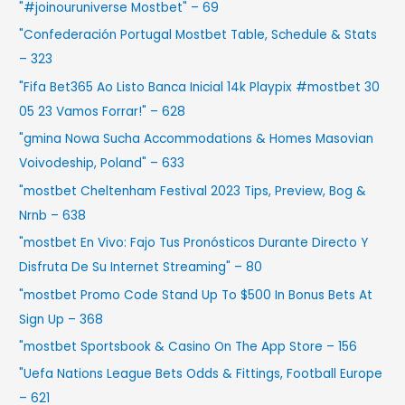
"#joinouruniverse Mostbet" – 69
"Confederación Portugal Mostbet Table, Schedule & Stats
– 323
"Fifa Bet365 Ao Listo Banca Inicial 14k Playpix #mostbet 30
05 23 Vamos Forrar!" – 628
"gmina Nowa Sucha Accommodations & Homes Masovian
Voivodeship, Poland" – 633
"mostbet Cheltenham Festival 2023 Tips, Preview, Bog &
Nrnb – 638
"mostbet En Vivo: Fajo Tus Pronósticos Durante Directo Y
Disfruta De Su Internet Streaming" – 80
"mostbet Promo Code Stand Up To $500 In Bonus Bets At
Sign Up – 368
"‎mostbet Sportsbook & Casino On The App Store – 156
"Uefa Nations League Bets Odds & Fittings, Football Europe
– 621