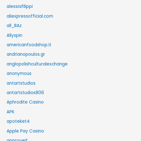
alessiafilippi
aliexpressofficial.com
all_BAz
Allyspin
americanfoodshop.it
andrianopoulos.gr
anglopolishculturalexchange
anonymous
antartstudios
antartstudios806
Aphrodite Casino
APK
apoteket4
Apple Pay Casino
approveit