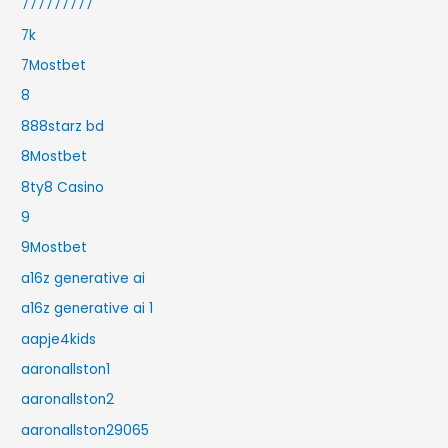
777777777
7k
7Mostbet
8
888starz bd
8Mostbet
8ty8 Casino
9
9Mostbet
a16z generative ai
a16z generative ai 1
aapje4kids
aaronallston1
aaronallston2
aaronallston29065