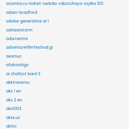
acomics.ru~riobet-zerkalo-rabotchaya-ssylka 100
adam-bradford
adobe generative ai 1
adriaanstorm
adurcentre
adventurefilmfestival.gr
aesmuc
afalcontigo
ai chatbot bard 3
akktranemo
aks 1 en
aks 2 en
aks0103
akss.uz
aktivi