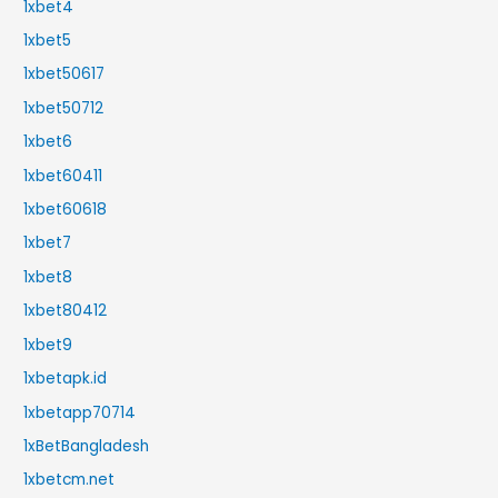
1xbet4
1xbet5
1xbet50617
1xbet50712
1xbet6
1xbet60411
1xbet60618
1xbet7
1xbet8
1xbet80412
1xbet9
1xbetapk.id
1xbetapp70714
1xBetBangladesh
1xbetcm.net