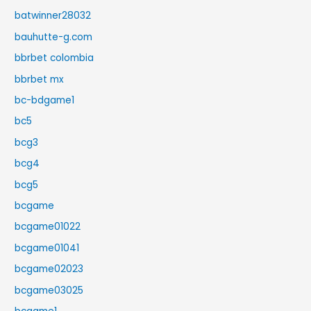
batwinner28032
bauhutte-g.com
bbrbet colombia
bbrbet mx
bc-bdgame1
bc5
bcg3
bcg4
bcg5
bcgame
bcgame01022
bcgame01041
bcgame02023
bcgame03025