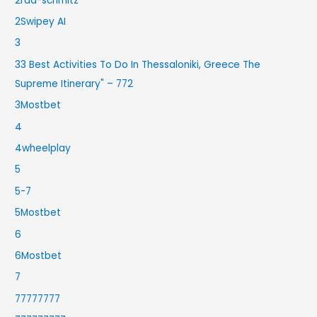
2rad-schmitz
2Swipey AI
3
33 Best Activities To Do In Thessaloniki, Greece The
Supreme Itinerary" – 772
3Mostbet
4
4wheelplay
5
5-7
5Mostbet
6
6Mostbet
7
77777777