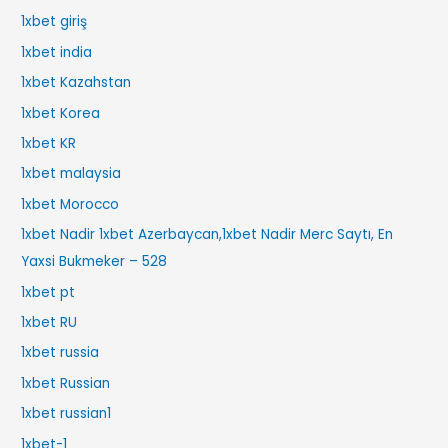
1xbet giriş
1xbet india
1xbet Kazahstan
1xbet Korea
1xbet KR
1xbet malaysia
1xbet Morocco
1xbet Nadir 1xbet Azerbaycan,1xbet Nadir Merc Saytı, En
Yaxsi Bukmeker – 528
1xbet pt
1xbet RU
1xbet russia
1xbet Russian
1xbet russian1
1xbet-1