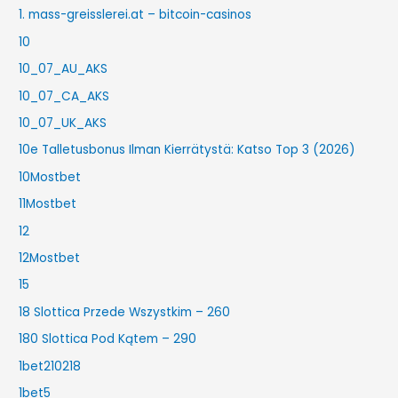
1. mass-greisslerei.at – bitcoin-casinos
10
10_07_AU_AKS
10_07_CA_AKS
10_07_UK_AKS
10e Talletusbonus Ilman Kierrätystä: Katso Top 3 (2026)
10Mostbet
11Mostbet
12
12Mostbet
15
18 Slottica Przede Wszystkim – 260
180 Slottica Pod Kątem – 290
1bet210218
1bet5