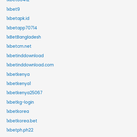
1xbet9
1xbetapk.id
1xbetapp70714
1xBetBangladesh
1xbetcm.net
1xbetinddownload
1xbetinddownload.com
1xbetkenya
1xbetkenya1
1xbetkenya25067
1xbetkg-login
1xbetkorea
1xbetkorea.bet
1xbetph.ph22