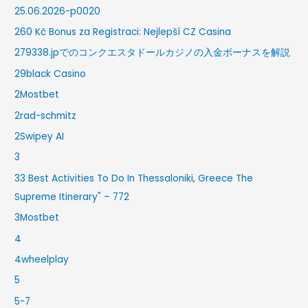
25.06.2026-p0020
260 Kč Bonus za Registraci: Nejlepší CZ Casina
279338.jpでのコンクエスタドールカジノの入金ボーナスを解説
29black Casino
2Mostbet
2rad-schmitz
2Swipey AI
3
33 Best Activities To Do In Thessaloniki, Greece The
Supreme Itinerary" – 772
3Mostbet
4
4wheelplay
5
5-7