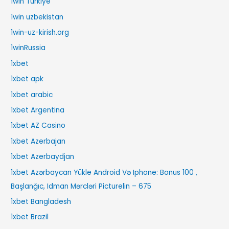
1win Turkiye
1win uzbekistan
1win-uz-kirish.org
1winRussia
1xbet
1xbet apk
1xbet arabic
1xbet Argentina
1xbet AZ Casino
1xbet Azerbajan
1xbet Azerbaydjan
1xbet Azərbaycan Yükle Android Və Iphone: Bonus 100 ,
Başlanğıc, Idman Mərcləri Picturelin – 675
1xbet Bangladesh
1xbet Brazil