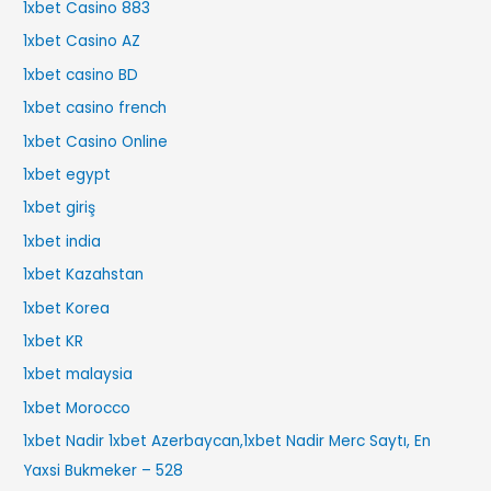
1xbet Casino 883
1xbet Casino AZ
1xbet casino BD
1xbet casino french
1xbet Casino Online
1xbet egypt
1xbet giriş
1xbet india
1xbet Kazahstan
1xbet Korea
1xbet KR
1xbet malaysia
1xbet Morocco
1xbet Nadir 1xbet Azerbaycan,1xbet Nadir Merc Saytı, En
Yaxsi Bukmeker – 528