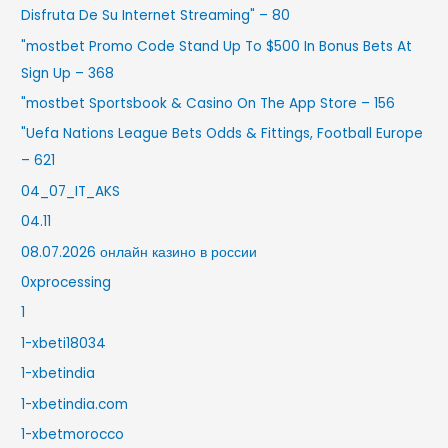
Disfruta De Su Internet Streaming" – 80
"mostbet Promo Code Stand Up To $500 In Bonus Bets At
Sign Up – 368
"‎mostbet Sportsbook & Casino On The App Store – 156
"Uefa Nations League Bets Odds & Fittings, Football Europe
– 621
04_07_IT_AKS
04.11
08.07.2026 онлайн казино в россии
0xprocessing
1
1-xbeti18034
1-xbetindia
1-xbetindia.com
1-xbetmorocco