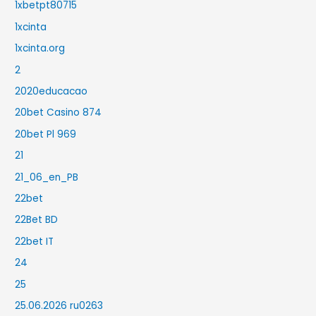
1xbetpt80715
1xcinta
1xcinta.org
2
2020educacao
20bet Casino 874
20bet Pl 969
21
21_06_en_PB
22bet
22Bet BD
22bet IT
24
25
25.06.2026 ru0263