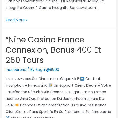
Casino? Leverantörer Av Spel Hur Registrerar Ja Mig På
Incognito Casino? Casino Incognito Bonussysteem …
Read More »
“Nine Casino France ️
Connexion, Bonus 400 Et
250 Tours
monobrend
/ By
Sagar@9900
Inscrivez-vous Sur Ninecasino
Cliquez Ici!
Content
Inscription À Ninecasino
Un Support Client Dédié À Votre
Satisfaction Sécurité Ain Licence De Eight Casino France
Licence Ainsi Que Protection Du Joueur Fournisseurs De
Jeux
Licences Et Réglementation 9 Casino Assistance
Clientèle Les Paris Sportifs En Se Promenant Sur Ninecasino