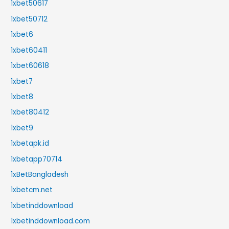
1xbet50617
1xbet50712
1xbet6
1xbet60411
1xbet60618
1xbet7
1xbet8
1xbet80412
1xbet9
1xbetapk.id
1xbetapp70714
1xBetBangladesh
1xbetcm.net
1xbetinddownload
1xbetinddownload.com