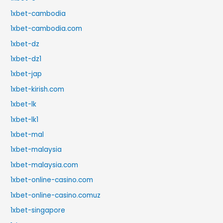
1xbet-cambodia
1xbet-cambodia.com
1xbet-dz
1xbet-dz1
1xbet-jap
1xbet-kirish.com
1xbet-lk
1xbet-lk1
1xbet-mal
1xbet-malaysia
1xbet-malaysia.com
1xbet-online-casino.com
1xbet-online-casino.comuz
1xbet-singapore