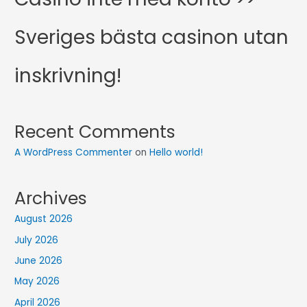
Sveriges bästa casinon utan
inskrivning!
Recent Comments
A WordPress Commenter
on
Hello world!
Archives
August 2026
July 2026
June 2026
May 2026
April 2026