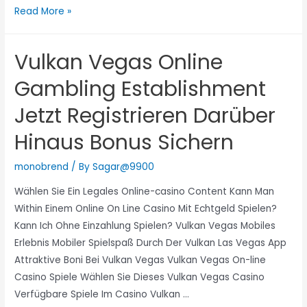
Read More »
Vulkan Vegas Online
Gambling Establishment
Jetzt Registrieren Darüber
Hinaus Bonus Sichern
monobrend
/ By
Sagar@9900
Wählen Sie Ein Legales Online-casino Content Kann Man
Within Einem Online On Line Casino Mit Echtgeld Spielen?
Kann Ich Ohne Einzahlung Spielen? Vulkan Vegas Mobiles
Erlebnis Mobiler Spielspaß Durch Der Vulkan Las Vegas App
Attraktive Boni Bei Vulkan Vegas Vulkan Vegas On-line
Casino Spiele Wählen Sie Dieses Vulkan Vegas Casino
Verfügbare Spiele Im Casino Vulkan …