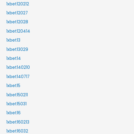
1xbet120212
1xbet12027
1xbet12028
1xbet120414
1xbet13
1xbet13029
1xbet14
1xbet140210
1xbet140717
1xbet15
1xbet150211
1xbet15031
1xbet16
1xbet160213
1xbet16032