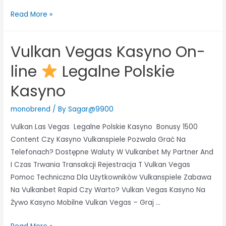
Read More »
Vulkan Vegas Kasyno On-
line
Legalne Polskie
Kasyno
monobrend
/ By
Sagar@9900
Vulkan Las Vegas ️ Legalne Polskie Kasyno ️ Bonusy 1500
Content Czy Kasyno Vulkanspiele Pozwala Grać Na
Telefonach? Dostępne Waluty W Vulkanbet My Partner And
I Czas Trwania Transakcji Rejestracja T Vulkan Vegas
Pomoc Techniczna Dla Użytkowników Vulkanspiele Zabawa
Na Vulkanbet Rapid Czy Warto? Vulkan Vegas Kasyno Na
Żywo Kasyno Mobilne Vulkan Vegas – Graj …