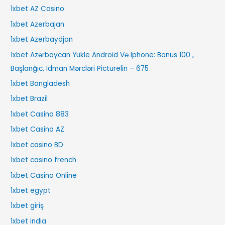
1xbet AZ Casino
1xbet Azerbajan
1xbet Azerbaydjan
1xbet Azərbaycan Yükle Android Və Iphone: Bonus 100 ,
Başlanğıc, Idman Mərcləri Picturelin – 675
1xbet Bangladesh
1xbet Brazil
1xbet Casino 883
1xbet Casino AZ
1xbet casino BD
1xbet casino french
1xbet Casino Online
1xbet egypt
1xbet giriş
1xbet india