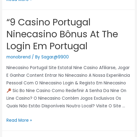
“9 Casino Portugal ️
Ninecasino Bônus At The
Login Em Portugal
monobrend
/ By
Sagar@9900
Ninecasino Portugal Site Estatal Nine Casino Afiliarse, Jogar
E Ganhar Content Entrar No Ninecasino A Nossa Experiência
Pessoal Com O Ninecasino Login & Registo Em Ninecasino
Sic Bo Nine Casino Como Redefinir A Senha Da Nine On
Line Casino? O Ninecasino Contém Jogos Exclusivos Os
Quais Não Estão Disponíveis Noutro Local? Visite O Site …
Read More »