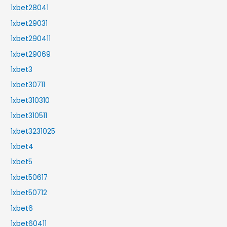
1xbet28041
1xbet29031
1xbet290411
1xbet29069
1xbet3
1xbet30711
1xbet310310
1xbet310511
1xbet3231025
1xbet4
1xbet5
1xbet50617
1xbet50712
1xbet6
1xbet60411