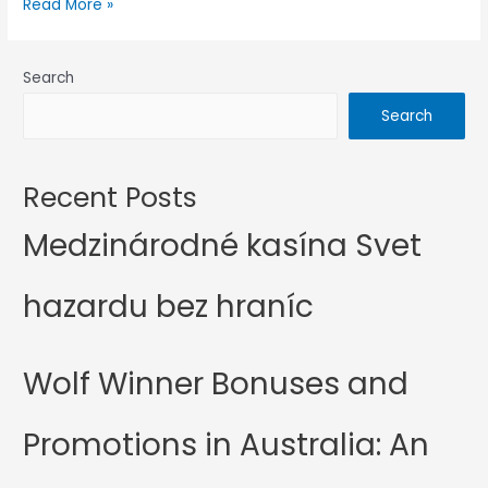
Read More »
Search
Search
Recent Posts
Medzinárodné kasína Svet
hazardu bez hraníc
Wolf Winner Bonuses and
Promotions in Australia: An