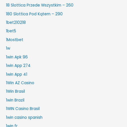
18 Slottica Przede Wszystkim – 260
180 Slottica Pod Kątem – 290
1bet210218
1bet5
1Mostbet
1w
1win Apk 96
1win App 274
1win App 41
1Win AZ Casino
1Win Brasil
1win Brazil
1WIN Casino Brasil
1win casino spanish
1win fr