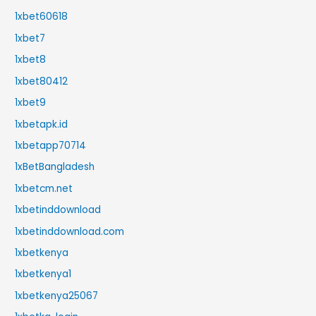
1xbet60618
1xbet7
1xbet8
1xbet80412
1xbet9
1xbetapk.id
1xbetapp70714
1xBetBangladesh
1xbetcm.net
1xbetinddownload
1xbetinddownload.com
1xbetkenya
1xbetkenya1
1xbetkenya25067