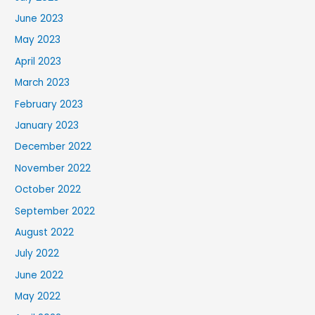
June 2023
May 2023
April 2023
March 2023
February 2023
January 2023
December 2022
November 2022
October 2022
September 2022
August 2022
July 2022
June 2022
May 2022