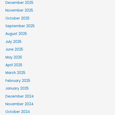
December 2025
November 2025
October 2025
September 2025
August 2025
July 2025
June 2025
May 2025
April 2025
March 2025
February 2025
January 2025
December 2024
November 2024
October 2024