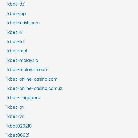
1xbet-dz1
1xbet-jap
1xbet-kirish.com
1xbet-lk
1xbet-lk1
1xbet-mal
1xbet-malaysia
1xbet-malaysia.com
1xbet-online-casino.com
1xbet-online-casino.comuz
1xbet-singapore
1xbet-tn
1xbet-vn
1xbet020218
1xbet06021