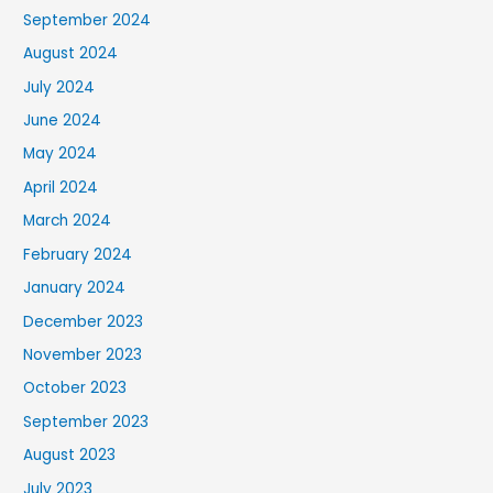
September 2024
August 2024
July 2024
June 2024
May 2024
April 2024
March 2024
February 2024
January 2024
December 2023
November 2023
October 2023
September 2023
August 2023
July 2023