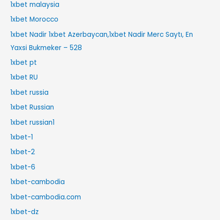
1xbet malaysia
1xbet Morocco
1xbet Nadir 1xbet Azerbaycan,1xbet Nadir Merc Saytı, En
Yaxsi Bukmeker – 528
1xbet pt
1xbet RU
1xbet russia
1xbet Russian
1xbet russian1
1xbet-1
1xbet-2
1xbet-6
1xbet-cambodia
1xbet-cambodia.com
1xbet-dz