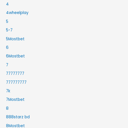
4
4wheelplay
5
5-7
5Mostbet
6
6Mostbet
7
77777777
777777777
7k
7Mostbet
8
888starz bd
8Mostbet