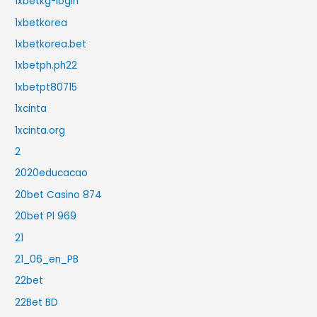
1xbetkg-login
1xbetkorea
1xbetkorea.bet
1xbetph.ph22
1xbetpt80715
1xcinta
1xcinta.org
2
2020educacao
20bet Casino 874
20bet Pl 969
21
21_06_en_PB
22bet
22Bet BD