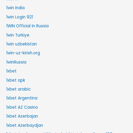
1win India
1win Login 921
1WIN Official In Russia
1win Turkiye
1win uzbekistan
1win-uz-kirish.org
1winRussia
1xbet
1xbet apk
1xbet arabic
1xbet Argentina
1xbet AZ Casino
1xbet Azerbajan
1xbet Azerbaydjan