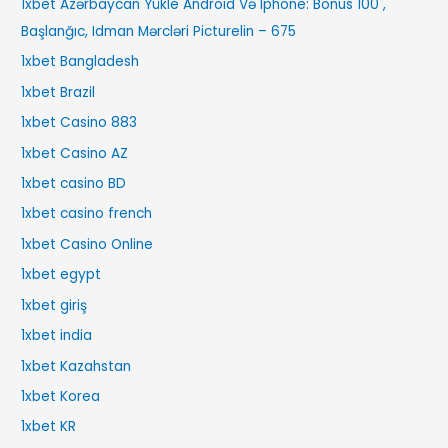
1xbet Azərbaycan Yükle Android Və Iphone: Bonus 100 ,
Başlanğıc, Idman Mərcləri Picturelin – 675
1xbet Bangladesh
1xbet Brazil
1xbet Casino 883
1xbet Casino AZ
1xbet casino BD
1xbet casino french
1xbet Casino Online
1xbet egypt
1xbet giriş
1xbet india
1xbet Kazahstan
1xbet Korea
1xbet KR