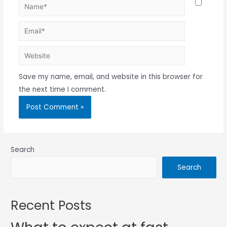
Save my name, email, and website in this browser for
the next time I comment.
Search
Search
Recent Posts