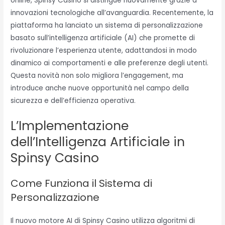
online, Spinsy Casino si distingue nuovamente grazie a
innovazioni tecnologiche all’avanguardia. Recentemente, la
piattaforma ha lanciato un sistema di personalizzazione
basato sull’intelligenza artificiale (AI) che promette di
rivoluzionare l’esperienza utente, adattandosi in modo
dinamico ai comportamenti e alle preferenze degli utenti.
Questa novità non solo migliora l’engagement, ma
introduce anche nuove opportunità nel campo della
sicurezza e dell’efficienza operativa.
L’Implementazione
dell’Intelligenza Artificiale in
Spinsy Casino
Come Funziona il Sistema di
Personalizzazione
Il nuovo motore AI di Spinsy Casino utilizza algoritmi di