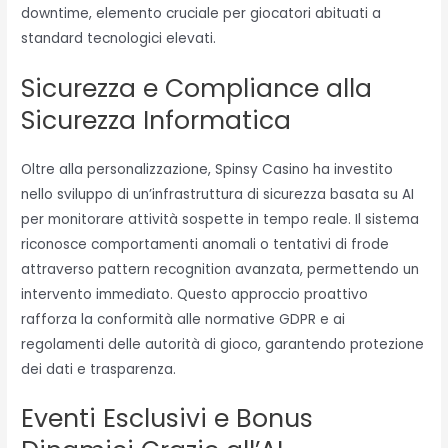
downtime, elemento cruciale per giocatori abituati a
standard tecnologici elevati.
Sicurezza e Compliance alla
Sicurezza Informatica
Oltre alla personalizzazione, Spinsy Casino ha investito
nello sviluppo di un’infrastruttura di sicurezza basata su AI
per monitorare attività sospette in tempo reale. Il sistema
riconosce comportamenti anomali o tentativi di frode
attraverso pattern recognition avanzata, permettendo un
intervento immediato. Questo approccio proattivo
rafforza la conformità alle normative GDPR e ai
regolamenti delle autorità di gioco, garantendo protezione
dei dati e trasparenza.
Eventi Esclusivi e Bonus