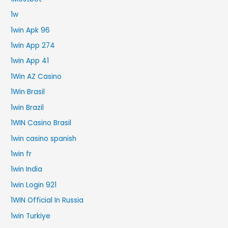
1w
1win Apk 96
1win App 274
1win App 41
1Win AZ Casino
1Win Brasil
1win Brazil
1WIN Casino Brasil
1win casino spanish
1win fr
1win India
1win Login 921
1WIN Official In Russia
1win Turkiye