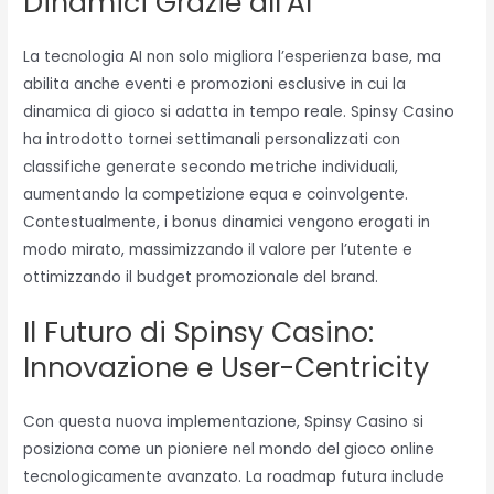
Dinamici Grazie all’AI
La tecnologia AI non solo migliora l’esperienza base, ma
abilita anche eventi e promozioni esclusive in cui la
dinamica di gioco si adatta in tempo reale. Spinsy Casino
ha introdotto tornei settimanali personalizzati con
classifiche generate secondo metriche individuali,
aumentando la competizione equa e coinvolgente.
Contestualmente, i bonus dinamici vengono erogati in
modo mirato, massimizzando il valore per l’utente e
ottimizzando il budget promozionale del brand.
Il Futuro di Spinsy Casino:
Innovazione e User-Centricity
Con questa nuova implementazione, Spinsy Casino si
posiziona come un pioniere nel mondo del gioco online
tecnologicamente avanzato. La roadmap futura include