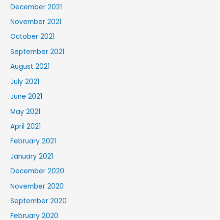
December 2021
November 2021
October 2021
September 2021
August 2021
July 2021
June 2021
May 2021
April 2021
February 2021
January 2021
December 2020
November 2020
September 2020
February 2020