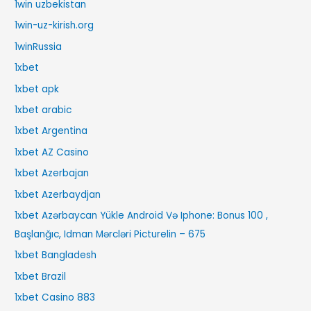
1win uzbekistan
1win-uz-kirish.org
1winRussia
1xbet
1xbet apk
1xbet arabic
1xbet Argentina
1xbet AZ Casino
1xbet Azerbajan
1xbet Azerbaydjan
1xbet Azərbaycan Yükle Android Və Iphone: Bonus 100 ,
Başlanğıc, Idman Mərcləri Picturelin – 675
1xbet Bangladesh
1xbet Brazil
1xbet Casino 883