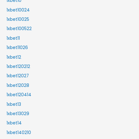
1xbet10
1xbet10024
1xbet10025
1xbet100522
1xbet11
1xbet11026
1xbet12
1xbet120212
1xbet12027
1xbet12028
1xbet120414
1xbet13
1xbet13029
1xbet14
1xbet140210