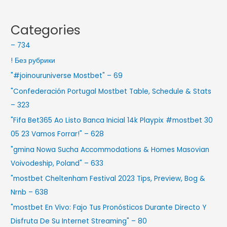
Categories
– 734
! Без рубрики
"#joinouruniverse Mostbet" – 69
"Confederación Portugal Mostbet Table, Schedule & Stats
– 323
"Fifa Bet365 Ao Listo Banca Inicial 14k Playpix #mostbet 30
05 23 Vamos Forrar!" – 628
"gmina Nowa Sucha Accommodations & Homes Masovian
Voivodeship, Poland" – 633
"mostbet Cheltenham Festival 2023 Tips, Preview, Bog &
Nrnb – 638
"mostbet En Vivo: Fajo Tus Pronósticos Durante Directo Y
Disfruta De Su Internet Streaming" – 80