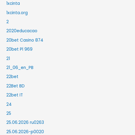
1xcinta
1xcinta.org
2
2020educacao
20bet Casino 874
20bet Pl 969
21
21_06_en_PB
22bet
22Bet BD
22bet IT
24
25
25.06.2026 ru0263
25.06.2026-p0020