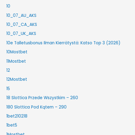
10
10_07_AU_AKS
10_07_CA_AKS
10_07_UK_AKS
10e Talletusbonus Ilman Kierrätystä: Katso Top 3 (2026)
10Mostbet
11Mostbet
12
12Mostbet
15
18 Slottica Przede Wszystkim – 260
180 Slottica Pod Kątem – 290
1bet210218
1bet5
1Mostbet