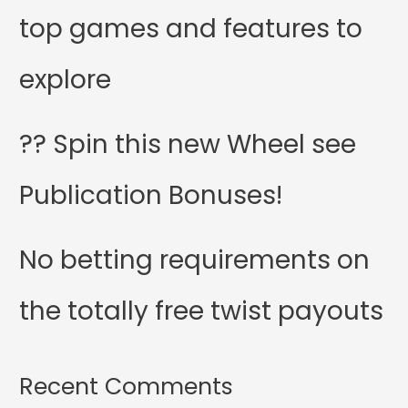
top games and features to
explore
?? Spin this new Wheel see
Publication Bonuses!
No betting requirements on
the totally free twist payouts
Recent Comments