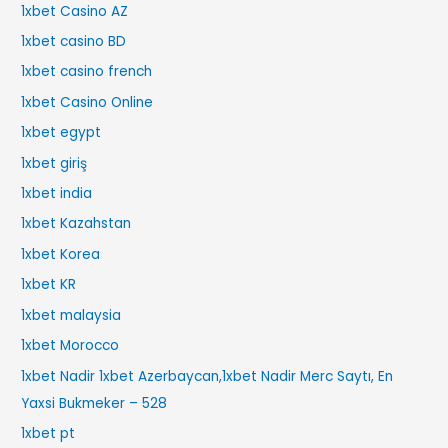
1xbet Casino AZ
1xbet casino BD
1xbet casino french
1xbet Casino Online
1xbet egypt
1xbet giriş
1xbet india
1xbet Kazahstan
1xbet Korea
1xbet KR
1xbet malaysia
1xbet Morocco
1xbet Nadir 1xbet Azerbaycan,1xbet Nadir Merc Saytı, En
Yaxsi Bukmeker – 528
1xbet pt