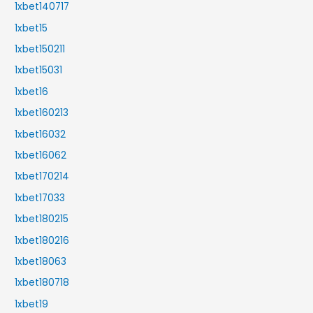
1xbet140717
1xbet15
1xbet150211
1xbet15031
1xbet16
1xbet160213
1xbet16032
1xbet16062
1xbet170214
1xbet17033
1xbet180215
1xbet180216
1xbet18063
1xbet180718
1xbet19