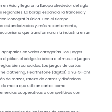
on en Asia y llegaron a Europa alrededor del siglo
os regionales. La baraja española, la francesa y
 con iconografía única. Con el tiempo
las estandarizadas y, más recientemente,
eccionismo que transformaron la industria en un
e agruparlos en varias categorías. Los juegos
 el póker, el bridge, la brisca o el mus, se juegan
reglas bien conocidas. Los juegos de cartas
he Gathering, Hearthstone (digital) o Yu-Gi-Oh!,
ón de mazos, rareza de cartas y dinámicas
s de mesa que utilizan cartas como
eriencias cooperativas o competitivas con
os principales de los juegos de cartas es el