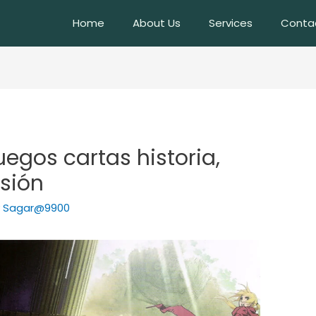
Home
About Us
Services
Conta
uegos cartas historia,
rsión
y
Sagar@9900