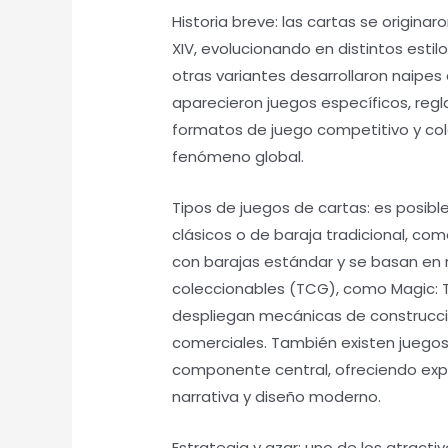
Historia breve: las cartas se originar
XIV, evolucionando en distintos estil
otras variantes desarrollaron naipes
aparecieron juegos específicos, reg
formatos de juego competitivo y col
fenómeno global.
Tipos de juegos de cartas: es posibl
clásicos o de baraja tradicional, como
con barajas estándar y se basan en 
coleccionables (TCG), como Magic: T
despliegan mecánicas de construcci
comerciales. También existen juego
componente central, ofreciendo exp
narrativa y diseño moderno.
Estrategia y azar: uno de los atractiv