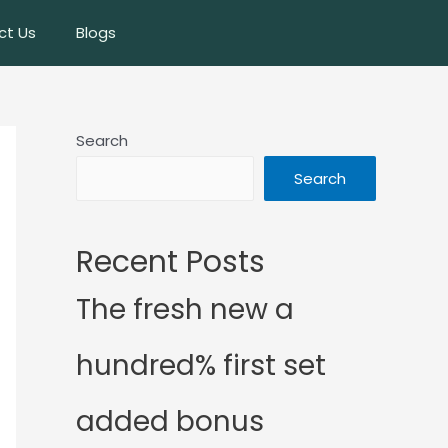
ct Us
Blogs
Search
Search
Recent Posts
The fresh new a
hundred% first set
added bonus