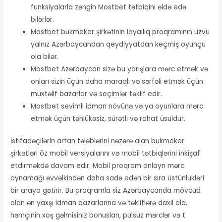
funksiyalarla zəngin Mostbet tətbiqini əldə edə
bilərlər.
Mostbet bukmeker şirkətinin loyallıq proqramının üzvü
yalnız Azərbaycandan qeydiyyatdan keçmiş oyunçu
ola bilər.
Mostbet Azərbaycan sizə bu yarışlara mərc etmək və
onları sizin üçün daha maraqlı və sərfəli etmək üçün
müxtəlif bazarlar və seçimlər təklif edir.
Mostbet sevimli idman növünə və ya oyunlara mərc
etmək üçün təhlükəsiz, sürətli və rahat üsuldur.
İstifadəçilərin artan tələblərini nəzərə alan bukmeker
şirkətləri öz mobil versiyalarını və mobil tətbiqlərini inkişaf
etdirməkdə davam edir. Mobil proqram onlayn mərc
oynamağı əvvəlkindən daha sadə edən bir sıra üstünlükləri
bir araya gətirir. Bu proqramla siz Azərbaycanda mövcud
olan ən yaxşı idman bazarlarına və təkliflərə daxil ola,
həmçinin xoş gəlmisiniz bonusları, pulsuz mərclər və t.