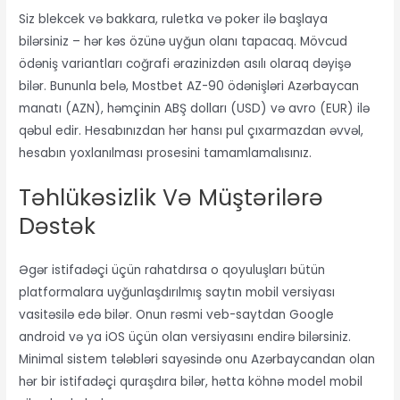
Siz blekcek və bakkara, ruletka və poker ilə başlaya
bilərsiniz – hər kəs özünə uyğun olanı tapacaq. Mövcud
ödəniş variantları coğrafi ərazinizdən asılı olaraq dəyişə
bilər. Bununla belə, Mostbet AZ-90 ödənişləri Azərbaycan
manatı (AZN), həmçinin ABŞ dolları (USD) və avro (EUR) ilə
qəbul edir. Hesabınızdan hər hansı pul çıxarmazdan əvvəl,
hesabın yoxlanılması prosesini tamamlamalısınız.
Təhlükəsizlik Və Müştərilərə
Dəstək
Əgər istifadəçi üçün rahatdırsa o qoyuluşları bütün
platformalara uyğunlaşdırılmış saytın mobil versiyası
vasitəsilə edə bilər. Onun rəsmi veb-saytdan Google
android və ya iOS üçün olan versiyasını endirə bilərsiniz.
Minimal sistem tələbləri sayəsində onu Azərbaycandan olan
hər bir istifadəçi quraşdıra bilər, hətta köhnə model mobil