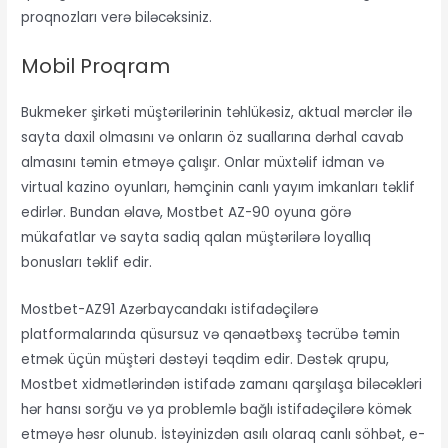
proqnozları verə biləcəksiniz.
Mobil Proqram
Bukmeker şirkəti müştərilərinin təhlükəsiz, aktual mərclər ilə
sayta daxil olmasını və onların öz suallarına dərhal cavab
almasını təmin etməyə çalışır. Onlar müxtəlif idman və
virtual kazino oyunları, həmçinin canlı yayım imkanları təklif
edirlər. Bundan əlavə, Mostbet AZ-90 oyuna görə
mükafatlar və sayta sadiq qalan müştərilərə loyallıq
bonusları təklif edir.
Mostbet-AZ91 Azərbaycandakı istifadəçilərə
platformalarında qüsursuz və qənaətbəxş təcrübə təmin
etmək üçün müştəri dəstəyi təqdim edir. Dəstək qrupu,
Mostbet xidmətlərindən istifadə zamanı qarşılaşa biləcəkləri
hər hansı sorğu və ya problemlə bağlı istifadəçilərə kömək
etməyə həsr olunub. İstəyinizdən asılı olaraq canlı söhbət, e-