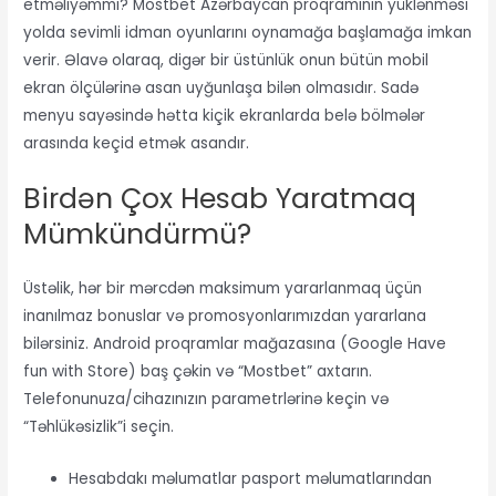
etməliyəmmi? Mostbet Azərbaycan proqramının yüklənməsi
yolda sevimli idman oyunlarını oynamağa başlamağa imkan
verir. Əlavə olaraq, digər bir üstünlük onun bütün mobil
ekran ölçülərinə asan uyğunlaşa bilən olmasıdır. Sadə
menyu sayəsində hətta kiçik ekranlarda belə bölmələr
arasında keçid etmək asandır.
Birdən Çox Hesab Yaratmaq
Mümkündürmü?
Üstəlik, hər bir mərcdən maksimum yararlanmaq üçün
inanılmaz bonuslar və promosyonlarımızdan yararlana
bilərsiniz. Android proqramlar mağazasına (Google Have
fun with Store) baş çəkin və “Mostbet” axtarın.
Telefonunuza/cihazınızın parametrlərinə keçin və
“Təhlükəsizlik”i seçin.
Hesabdakı məlumatlar pasport məlumatlarından