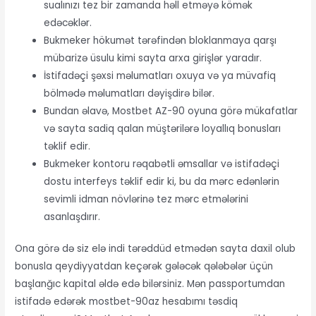
sualınızı tez bir zamanda həll etməyə kömək
edəcəklər.
Bukmeker hökumət tərəfindən bloklanmaya qarşı
mübarizə üsulu kimi sayta arxa girişlər yaradır.
İstifadəçi şəxsi məlumatları oxuya və ya müvafiq
bölmədə məlumatları dəyişdirə bilər.
Bundan əlavə, Mostbet AZ-90 oyuna görə mükafatlar
və sayta sadiq qalan müştərilərə loyallıq bonusları
təklif edir.
Bukmeker kontoru rəqabətli əmsallar və istifadəçi
dostu interfeys təklif edir ki, bu da mərc edənlərin
sevimli idman növlərinə tez mərc etmələrini
asanlaşdırır.
Ona görə də siz elə indi tərəddüd etmədən sayta daxil olub
bonusla qeydiyyatdan keçərək gələcək qələbələr üçün
başlanğıc kapital əldə edə bilərsiniz. Mən passportumdan
istifadə edərək mostbet-90az hesabımı təsdiq