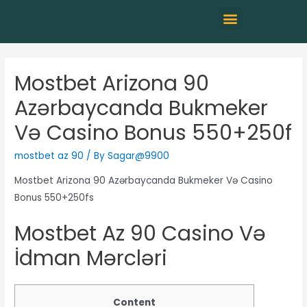
Mostbet Arizona 90
Azərbaycanda Bukmeker
Və Casino Bonus 550+250f
mostbet az 90
/ By
Sagar@9900
Mostbet Arizona 90 Azərbaycanda Bukmeker Və Casino
Bonus 550+250fs
Mostbet Az 90 Casino Və
İdman Mərcləri
Content