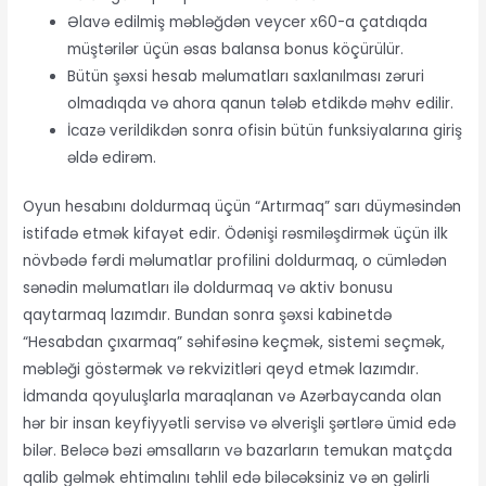
Əlavə edilmiş məbləğdən veycer x60-a çatdıqda
müştərilər üçün əsas balansa bonus köçürülür.
Bütün şəxsi hesab məlumatları saxlanılması zəruri
olmadıqda və ahora qanun tələb etdikdə məhv edilir.
İcazə verildikdən sonra ofisin bütün funksiyalarına giriş
əldə edirəm.
Oyun hesabını doldurmaq üçün “Artırmaq” sarı düyməsindən
istifadə etmək kifayət edir. Ödənişi rəsmiləşdirmək üçün ilk
növbədə fərdi məlumatlar profilini doldurmaq, o cümlədən
sənədin məlumatları ilə doldurmaq və aktiv bonusu
qaytarmaq lazımdır. Bundan sonra şəxsi kabinetdə
“Hesabdan çıxarmaq” səhifəsinə keçmək, sistemi seçmək,
məbləği göstərmək və rekvizitləri qeyd etmək lazımdır.
İdmanda qoyuluşlarla maraqlanan və Azərbaycanda olan
hər bir insan keyfiyyətli servisə və əlverişli şərtlərə ümid edə
bilər. Beləcə bəzi əmsalların və bazarların temukan matçda
qalib gəlmək ehtimalını təhlil edə biləcəksiniz və ən gəlirli