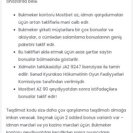
cihazlarda belə.
Bukmeker kontoru Mostbet az, idman qarşıdurmaları
üçün artan təkliflərlə məni cəlb edir.
Bukmeker şirkəti müştərilərə bir çox bonuslar və
aksiyalar, o cümlədən salamlama bonuslarının geniş
paketini təklif edir.
Bu təklifləri əldə etmək üçün əsas şərtlər saytın
bonuslar bölməsində göstərilir.
Xidmətin təhlükəsizliyi JAZ 9247 lisenziyası ilə təmin
edilir. Sənəd Kyurakao Hökumətinin Oyun Fəaliyyətləri
Komissiyası tərəfindən verilmişdir.
Mostbet AZ 90 qeydiyyatdan sonra istifadəçilərə
bonuslar təklif edir!
Təqdimat kodu sizə daha çox qarşılanma təqdimatı almağa
imkan verəcək. Seçmək üçün 2 added bonus variantı var –
idman mərcləri və ya kazino mərcləri üçün. Bukmeker
kontoru qeydiyyatdan keçdikdən sonra oyunçuların