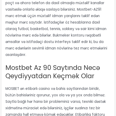
poçt və ahora telefon da daxil olmaqla müxtəlif kanallar
vasitəsilə onlarla əlaqə saxlaya bilərsiniz. Mostbet-AZ91
mərc etmək üçün müxtəlif idman yarışlarını təklif edən
məşhur mərc saytıdır. İstifadəçilər öz hesablarına daxil
olaraq futbol, basketbol, tennis, xokkey və sair kimi idman
növlərinə mərc edə bilərlər. Bukmeker kontoru rəqabətli
əmsallar və istifadəçi dostu interfeys təklif edir ki, bu da
mərc edənlərin sevimli idman növlərinə tez mərc etmələrini
asanlaşdırır.
Mostbet Az 90 Saytında Necə
Qeydiyyatdan Keçmək Olar
MOSBET ən etibarlı casino və bahis saytlarından biridir,
bütün bahisləriniz qorunur, yox ola və ya yox onda bilməz.
Saytla bağlı hər hansı bir probleminiz varsa, texniki dəstək
xidmətinə müraciət edə bilərsiniz, işçilər sualınızı tez bir
zamanda həll etməyə kömək edəcəklər. Etibarlılıq faktoru