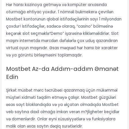
Hər hansı kazinoya getməyə və kompüter arxasında
oturmağa ehtiyac yoxdur. 1 nömrəli bukmekerə çevrilən
Mostbet kontorunun qlobal istifadəçilərinin sayı 1 milyondan
çoxdur! İstifadəçilər, sadəcə olaraq, “casino” bölməsinə
keçərək slot seçməklə“Demo” işarəsinə klikləməlidirlər. Slot
maşını internetdə mərcdən dəfələrlə çox uduş qazandıran
virtual oyun maşınıdır. Əsas məqsəd hər hansı bir xarakter
və ya görüntü birləşməsini toplamaqdır.
Mostbet Az-da Addım-addım Əmanət
Edin
Şirkət müsbət mərc təcrübəsi qazanmaq üçün mükəmməl
müştəri xidməti təqdim etməyə çalışır. Mostbet güzgüləri
əsas sayt bloklandıqda və ya əlçatan olmadıqda Mostbet
veb saytına daxil olmağa imkan verən m?jligheter keçidlər
və domenlərdir. Onlar eyni xüsusiyyətlərə və funksiyalara
malik olan əsas saytın dəqiq surətləridir.