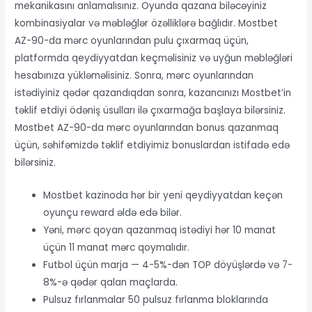
mekanikasını anlamalısınız. Oyunda qazana biləcəyiniz
kombinasiyalar və məbləğlər özəlliklərə bağlıdır. Mostbet
AZ-90-da mərc oyunlarından pulu çıxarmaq üçün,
platformda qeydiyyatdan keçməlisiniz və uyğun məbləğləri
hesabınıza yükləməlisiniz. Sonra, mərc oyunlarından
istədiyiniz qədər qazandıqdan sonra, kazancınızı Mostbet’in
təklif etdiyi ödəniş üsulları ilə çıxarmağa başlaya bilərsiniz.
Mostbet AZ-90-da mərc oyunlarından bonus qazanmaq
üçün, səhifəmizdə təklif etdiyimiz bonuslardan istifadə edə
bilərsiniz.
Mostbet kazinoda hər bir yeni qeydiyyatdan keçən
oyunçu reward əldə edə bilər.
Yəni, mərc qoyan qazanmaq istədiyi hər 10 manat
üçün 11 manat mərc qoymalıdır.
Futbol üçün marja — 4-5%-dən TOP döyüşlərdə və 7-
8%-ə qədər qalan maçlarda.
Pulsuz fırlanmalar 50 pulsuz fırlanma bloklarında