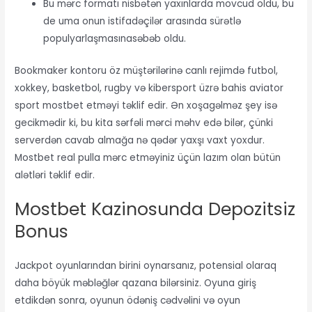
Bu mərc formatı nisbətən yaxınlarda mövcud oldu, bu
de uma onun istifadəçilər arasında sürətlə
populyarlaşmasınasəbəb oldu.
Bookmaker kontoru öz müştərilərinə canlı rejimdə futbol,
xokkey, basketbol, rugby və kibersport üzrə bahis aviator
sport mostbet etməyi təklif edir. Ən xoşagəlməz şey isə
gecikmədir ki, bu kita sərfəli mərci məhv edə bilər, çünki
serverdən cavab almağa nə qədər yaxşı vaxt yoxdur.
Mostbet real pulla mərc etməyiniz üçün lazım olan bütün
alətləri təklif edir.
Mostbet Kazinosunda Depozitsiz
Bonus
Jackpot oyunlarından birini oynarsanız, potensial olaraq
daha böyük məbləğlər qazana bilərsiniz. Oyuna giriş
etdikdən sonra, oyunun ödəniş cədvəlini və oyun