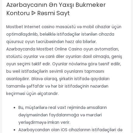
Azərbaycanın Ən Yaxşı Bukmeker
Kontoru ᐉ Rəsmi Sayt
Mostbet Internet casino masaüstü və mobil cihazlar üçün
optimallaşdırılıb, beləliklə istifadəçilər istənilən cihazda
qüsursuz oyun təcrübəsindən həzz ala bilərlər.
Azərbaycanda Mostbet Online Casino oyun avtomatları,
stolüstü oyunlar və canlı diler oyunları daxil olmaqla, geniş
oyun seçimi təklif edir. Oyunlar növlərinə görə təsnif edilir,
bu weil istifadəçilərin sevimli oyunlarını tapmasını
asanlaşdırır. Əlavə olaraq, şirkətin istifadə qaydaları
tamamilə şəffafdır və hər bir istifadəçinin nəzərdən
keçirməsi üçün əlçatandır.
Bu, müştərilərə real vaxt rejimində əmsalların
dəyişməsindən faydalanmağa və mərcləri
yerləşdirməyə imkan verir.
Azərbaycandan olan iOS cihazlarının istifadəçiləri də