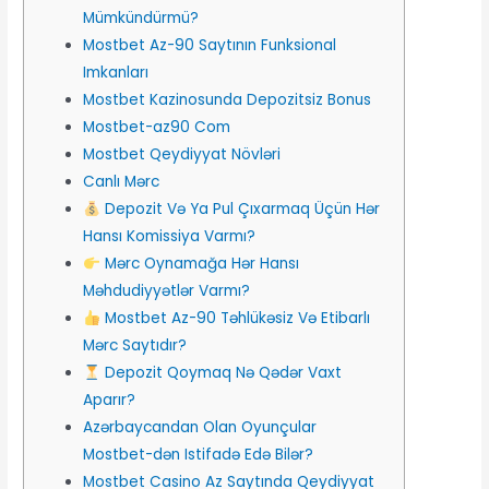
Mümkündürmü?
Mostbet Az-90 Saytının Funksional
Imkanları
Mostbet Kazinosunda Depozitsiz Bonus
Mostbet-az90 Com
Mostbet Qeydiyyat Növləri
Canlı Mərc
Depozit Və Ya Pul Çıxarmaq Üçün Hər
Hansı Komissiya Varmı?
Mərc Oynamağa Hər Hansı
Məhdudiyyətlər Varmı?
Mostbet Az-90 Təhlükəsiz Və Etibarlı
Mərc Saytıdır?
Depozit Qoymaq Nə Qədər Vaxt
Aparır?
Azərbaycandan Olan Oyunçular
Mostbet-dən Istifadə Edə Bilər?
Mostbet Casino Az Saytında Qeydiyyat