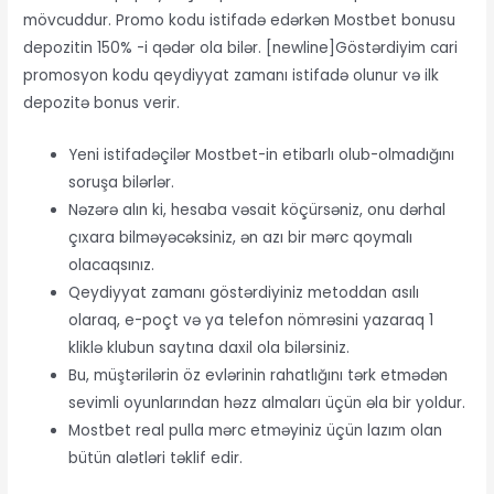
mövcuddur. Promo kodu istifadə edərkən Mostbet bonusu
depozitin 150% -i qədər ola bilər. [newline]Göstərdiyim cari
promosyon kodu qeydiyyat zamanı istifadə olunur və ilk
depozitə bonus verir.
Yeni istifadəçilər Mostbet-in etibarlı olub-olmadığını
soruşa bilərlər.
Nəzərə alın ki, hesaba vəsait köçürsəniz, onu dərhal
çıxara bilməyəcəksiniz, ən azı bir mərc qoymalı
olacaqsınız.
Qeydiyyat zamanı göstərdiyiniz metoddan asılı
olaraq, e-poçt və ya telefon nömrəsini yazaraq 1
kliklə klubun saytına daxil ola bilərsiniz.
Bu, müştərilərin öz evlərinin rahatlığını tərk etmədən
sevimli oyunlarından həzz almaları üçün əla bir yoldur.
Mostbet real pulla mərc etməyiniz üçün lazım olan
bütün alətləri təklif edir.