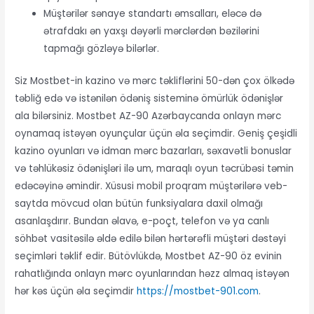
Müştərilər sənaye standartı əmsalları, eləcə də
ətrafdakı ən yaxşı dəyərli mərclərdən bəzilərini
tapmağı gözləyə bilərlər.
Siz Mostbet-in kazino və mərc təkliflərini 50-dən çox ölkədə
təbliğ edə və istənilən ödəniş sisteminə ömürlük ödənişlər
ala bilərsiniz. Mostbet AZ-90 Azərbaycanda onlayn mərc
oynamaq istəyən oyunçular üçün əla seçimdir. Geniş çeşidli
kazino oyunları və idman mərc bazarları, səxavətli bonuslar
və təhlükəsiz ödənişləri ilə um, maraqlı oyun təcrübəsi təmin
edəcəyinə əmindir. Xüsusi mobil proqram müştərilərə veb-
saytda mövcud olan bütün funksiyalara daxil olmağı
asanlaşdırır. Bundan əlavə, e-poçt, telefon və ya canlı
söhbət vasitəsilə əldə edilə bilən hərtərəfli müştəri dəstəyi
seçimləri təklif edir. Bütövlükdə, Mostbet AZ-90 öz evinin
rahatlığında onlayn mərc oyunlarından həzz almaq istəyən
hər kəs üçün əla seçimdir
https://mostbet-901.com
.