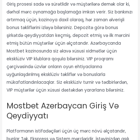
Giriş prosesi sadə və sürətlidir və müştərilərə demək olar ki,
dərhal mərc oynamağa başlamağa imkan verir. Siz bankınızı
artırmaq üçün, kazinoya daxil olaraq, hər zaman əlverişli
bonus təkliflərini izləyə bilərsiniz. Depozitə görə bonus
şirkətdə qeydiyyatdan keçmiş, depozit etmiş və ilk mərcini
etmiş bütün müştərilər üçün əlçatandır. Azərbaycanda
Mostbet kazinosunda siz əlavə xüsusi xidmətlər üçün
eksklüziv VIP klublara qoşula bilərsiniz. VIP proqramı
çərçivəsində üzvlər onların oyun ehtiyaclarına
uyğunlaşdırılmış eksklüziv təkliflər və bonuslarla
mükafatlandırılacaqlar. Siz eksklüziv turnir və tədbirlərdən,
VIP müştərilər üçün xüsusi dəstəkdən yararlana bilərsiniz.
Mostbet Azerbaycan Giriş Və
Qeydiyyatı
Platformanın istifadəçiləri üçün üç mərc növü əlçatandır,
bunlar Tək, Ekspress və Sistem mərcləridir. İstəyinizdən asılı