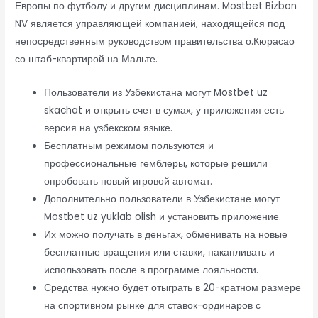
Европы по футболу и другим дисциплинам. Mostbet Bizbon
NV является управляющей компанией, находящейся под
непосредственным руководством правительства о.Кюрасао
со штаб-квартирой на Мальте.
Пользователи из Узбекистана могут Mostbet uz
skachat и открыть счет в сумах, у приложения есть
версия на узбекском языке.
Бесплатным режимом пользуются и
профессиональные гемблеры, которые решили
опробовать новый игровой автомат.
Дополнительно пользователи в Узбекистане могут
Mostbet uz yuklab olish и установить приложение.
Их можно получать в деньгах, обменивать на новые
бесплатные вращения или ставки, накапливать и
использовать после в программе лояльности.
Средства нужно будет отыграть в 20-кратном размере
на спортивном рынке для ставок-ординаров с