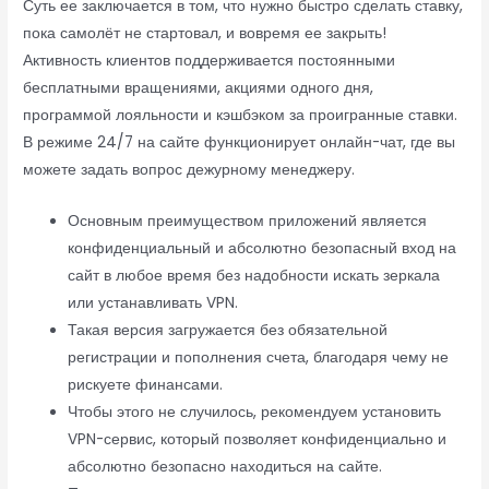
Суть ее заключается в том, что нужно быстро сделать ставку,
пока самолёт не стартовал, и вовремя ее закрыть!
Активность клиентов поддерживается постоянными
бесплатными вращениями, акциями одного дня,
программой лояльности и кэшбэком за проигранные ставки.
В режиме 24/7 на сайте функционирует онлайн-чат, где вы
можете задать вопрос дежурному менеджеру.
Основным преимуществом приложений является
конфиденциальный и абсолютно безопасный вход на
сайт в любое время без надобности искать зеркала
или устанавливать VPN.
Такая версия загружается без обязательной
регистрации и пополнения счета, благодаря чему не
рискуете финансами.
Чтобы этого не случилось, рекомендуем установить
VPN-сервис, который позволяет конфиденциально и
абсолютно безопасно находиться на сайте.