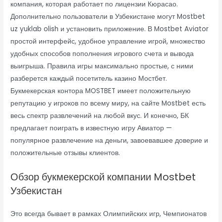
компания, которая работает по лицензии Кюрасао.
Дополнительно пользователи в Узбекистане могут Mostbet
uz yuklab olish и установить приложение. В Mostbet Aviator
простой интерфейс, удобное управление игрой, множество
удобных способов пополнения игрового счета и вывода
выигрыша. Правила игры максимально простые, с ними
разберется каждый посетитель казино Мостбет.
Букмекерская контора MOSTBET имеет положительную
репутацию у игроков по всему миру, на сайте Mostbet есть
весь спектр развлечений на любой вкус. И конечно, БК
предлагает поиграть в известную игру Авиатор —
популярное развлечение на деньги, завоевавшее доверие и
положительные отзывы клиентов.
Обзор букмекерской компании Mostbet
Узбекистан
Это всегда бывает в рамках Олимпийских игр, Чемпионатов