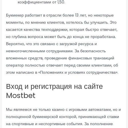
коэффициентами от 1,50.
Букмекер работает в отрасли более 13 лет, но некоторые
моменты, по мнению клиентов, хотелось бы улучшить. Это
касается качества техподдержки, которая быстро отвечает,
но глубина вопроса может быть до конца не проработана.
Вероятно, что это связано с загрузкой ресурса и
немногочисленными сотрудниками. За безопасность
вложенных средств, проведение финансовых транзакций
оператор полностью отвечает перед своими клиентами, об
этом написано в «Положениях и условиях сотрудничества».
Вход и регистрация на сайте
Mostbet
Мы являемся не только казино с игровыми автоматами, но и
полноценной букмекерской конторой, принимающей ставки
на спортивные и неспортивные события. За пополнение