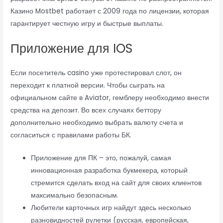
Казино Mostbet работает с 2009 года по лицензии, которая
гарантирует честную игру и быстрые выплаты.
Приложение для IOS
Если посетитель casino уже протестировал слот, он
переходит к платной версии. Чтобы сыграть на
официальном сайте в Aviator, гемблеру необходимо внести
средства на депозит. Во всех случаях беттору
дополнительно необходимо выбрать валюту счета и
согласиться с правилами работы БК.
Приложение для ПК – это, пожалуй, самая
инновационная разработка букмекера, который
стремится сделать вход на сайт для своих клиентов
максимально безопасным.
Любители карточных игр найдут здесь несколько
разновидностей рулетки (русская, европейская,