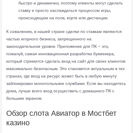
быстро и динамично, поэтому клиенты могут сделать
ставку и просто наслаждаться процессом игры,
происходящем на поле, корте или дистанции.
К сожалению, в нашей стране сделки по ставкам являются
частью игорного бизнеса, запрещенного на
законодательном уровне. Приложение для ПК – это,
пожалуй, самая инновационная разработка букмекера,
который стремится сделать вход на сайт для своих клиентов
максимально безопасным. Это становится актуальным в тех
странах, где вход на ресурс может быть в любую минуту
заблокирован монопольными службами. Если вы находитесь
дома, лучше всего вход осуществить с домашнего ПК с
большим экраном.
Обзор слота Авиатор в Мостбет
казино