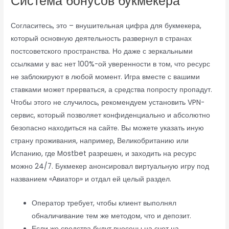
Система бонусов букмекера
Согласитесь, это – внушительная цифра для букмекера,
который основную деятельность развернул в странах
постсоветского пространства. Но даже с зеркальными
ссылками у вас нет 100%-ой уверенности в том, что ресурс
не заблокируют в любой момент. Игра вместе с вашими
ставками может прерваться, а средства попросту пропадут.
Чтобы этого не случилось, рекомендуем установить VPN-
сервис, который позволяет конфиденциально и абсолютно
безопасно находиться на сайте. Вы можете указать иную
страну проживания, например, Великобританию или
Испанию, где Mostbet разрешен, и заходить на ресурс
можно 24/7. Букмекер анонсировал виртуальную игру под
названием «Авиатор» и отдал ей целый раздел.
Оператор требует, чтобы клиент выполнял
обналичивание тем же методом, что и депозит.
Если же средства будут внесены на счет на