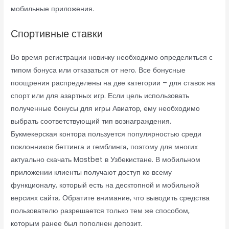
мобильные приложения.
Спортивные ставки
Во время регистрации новичку необходимо определиться с
типом бонуса или отказаться от него. Все бонусные
поощрения распределены на две категории – для ставок на
спорт или для азартных игр. Если цель использовать
полученные бонусы для игры Авиатор, ему необходимо
выбрать соответствующий тип вознаграждения.
Букмекерская контора пользуется популярностью среди
поклонников беттинга и гемблинга, поэтому для многих
актуально скачать Mostbet в Узбекистане. В мобильном
приложении клиенты получают доступ ко всему
функционалу, который есть на десктопной и мобильной
версиях сайта. Обратите внимание, что выводить средства
пользователю разрешается только тем же способом,
которым ранее был пополнен депозит.