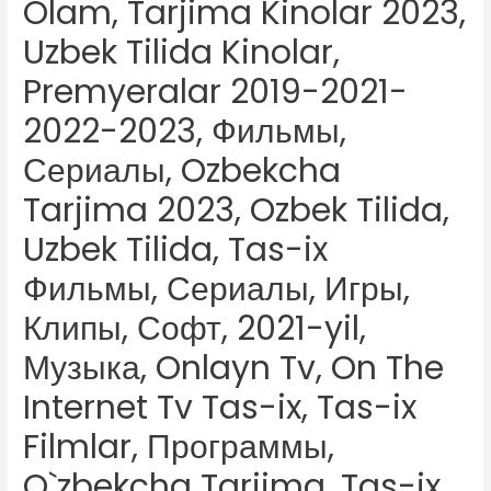
Olam, Tarjima Kinolar 2023,
Uzbek Tilida Kinolar,
Premyeralar 2019-2021-
2022-2023, Фильмы,
Сериалы, Ozbekcha
Tarjima 2023, Ozbek Tilida,
Uzbek Tilida, Tas-ix
Фильмы, Сериалы, Игры,
Клипы, Софт, 2021-yil,
Музыка, Onlayn Tv, On The
Internet Tv Tas-ix, Tas-ix
Filmlar, Программы,
O`zbekcha Tarjima, Tas-ix,