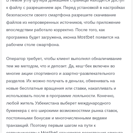
В левом углу футера домашней страницы находится доступ
к файлу с разрешением арк. Перед установкой в настройках
безопасности своего смартфона разрешите скачивание
файлов из непроверенных источников, чтобы приложение
впоследствии работало корректно. После того, как
программа будет загружена, иконка Mostbet появится на
рабочем столе смартфона.
Оператор требует, чтобы клиент выполнял обналичивание
тем же методом, что и депозит. Да, кеш-бек включен во
многие акции спортивного и азартно-развлекательного
разделов. Их можно получать в деньгах, обменивать на
новые бесплатные вращения или ставки, накапливать и
использовать после в программе лояльности. Конечно,
любой житель Узбекистана выберет международного
букмекера с его широкими возможностями рынка ставок,
постоянными бонусам и многочисленными видами
транзакций. Поэтому первым шагом на пути к
сотрудничеству с Mostbet становится регистрация клиента.