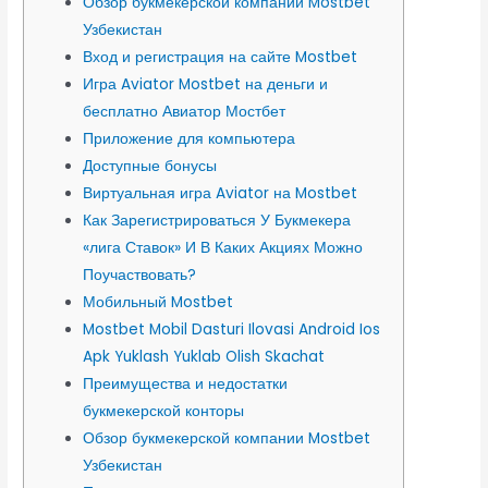
Обзор букмекерской компании Mostbet
Узбекистан
Вход и регистрация на сайте Mostbet
Игра Aviator Mostbet на деньги и
бесплатно Авиатор Мостбет
Приложение для компьютера
Доступные бонусы
Виртуальная игра Aviator на Mostbet
Как Зарегистрироваться У Букмекера
«лига Ставок» И В Каких Акциях Можно
Поучаствовать?
Мобильный Mostbet
Mostbet Mobil Dasturi Ilovasi Android Ios
Apk Yuklash Yuklab Olish Skachat
Преимущества и недостатки
букмекерской конторы
Обзор букмекерской компании Mostbet
Узбекистан