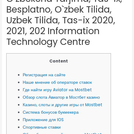
Besplatno, O`zbek Tilida,
Uzbek Tilida, Tas-ix 2020,
2021, 202 Information
Technology Centre
Content
Регистрация на сайте
Наше мнение об операторе ставок
Где найти игру Aviator на Mostbet
Обзор слота Авиатор в Мостбет казино
Казино, слоты и другие игры от Mostbet
Система бонусов букмекера
Приложение для IOS
Спортивные ставки