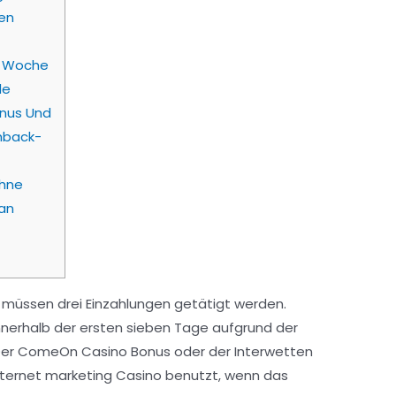
en
r Woche
de
nus Und
hback-
Ohne
kan
müssen drei Einzahlungen getätigt werden.
nerhalb der ersten sieben Tage aufgrund der
r ComeOn Casino Bonus oder der Interwetten
internet marketing Casino benutzt, wenn das