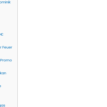
ominik
0€
r Feuer
 Promo
lkan
e
gas