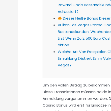
Reward Code Bestandskund
Adressiert?
Dieser Heiße Bonus Diese
Vulkan Las Vegas Promo Co
Bestandskunden: Wochenbo
Erst Wenn Zu 2 500 Euro Cas
aktion
Welche Art Von Freispielen 
Einzahlung Existiert Es Im Vul
Vegas?
Um den vollen Betrag zu bekommen, 
Diese Transaktionen müssen beide in
Anmeldung vorgenommen werden. De
Casino Bonus wird erst für Einsätze 