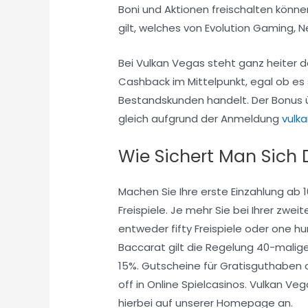
Boni und Aktionen freischalten können
gilt, welches von Evolution Gaming, Ne
Bei Vulkan Vegas steht ganz heiter 
Cashback im Mittelpunkt, egal ob es
Bestandskunden handelt. Der Bonus ü
gleich aufgrund der Anmeldung
vulk
Wie Sichert Man Sich
Machen Sie Ihre erste Einzahlung ab 
Freispiele. Je mehr Sie bei Ihrer zwei
entweder fifty Freispiele oder one h
Baccarat gilt die Regelung 40-mali
15%. Gutscheine für Gratisguthaben o
off in Online Spielcasinos. Vulkan Ve
hierbei auf unserer Homepage an.