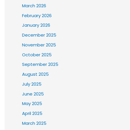
March 2026
February 2026
January 2026
December 2025
November 2025
October 2025
September 2025
August 2025
July 2025
June 2025
May 2025
April 2025
March 2025