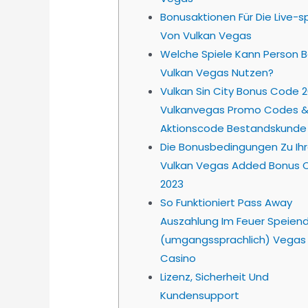
Bonusaktionen Für Die Live-s
Von Vulkan Vegas
Welche Spiele Kann Person B
Vulkan Vegas Nutzen?
Vulkan Sin City Bonus Code 20
Vulkanvegas Promo Codes 
Aktionscode Bestandskunde
Die Bonusbedingungen Zu Ih
Vulkan Vegas Added Bonus 
2023
So Funktioniert Pass Away
Auszahlung Im Feuer Speiend
(umgangssprachlich) Vegas 
Casino
Lizenz, Sicherheit Und
Kundensupport