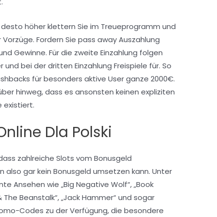
.
n, desto höher klettern Sie im Treueprogramm und
orzüge. Fordern Sie pass away Auszahlung
 und Gewinne. Für die zweite Einzahlung folgen
er und bei der dritten Einzahlung Freispiele für. So
shbacks für besonders aktive User ganze 2000€.
über hinweg, dass es ansonsten keinen expliziten
existiert.
nline Dla Polski
 dass zahlreiche Slots vom Bonusgeld
 also gar kein Bonusgeld umsetzen kann. Unter
nte Ansehen wie „Big Negative Wolf“, „Book
k & The Beanstalk“, „Jack Hammer“ und sogar
t Promo-Codes zu der Verfügung, die besondere