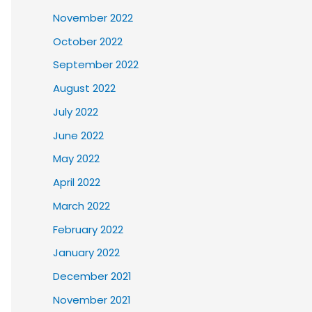
November 2022
October 2022
September 2022
August 2022
July 2022
June 2022
May 2022
April 2022
March 2022
February 2022
January 2022
December 2021
November 2021