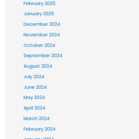
February 2025
January 2025
December 2024
November 2024
October 2024
September 2024
August 2024
July 2024
June 2024
May 2024
April 2024
March 2024
February 2024