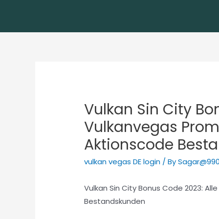
Vulkan Sin City Bo
Vulkanvegas Prom
Aktionscode Best
vulkan vegas DE login
/ By
Sagar@99
Vulkan Sin City Bonus Code 2023: Al
Bestandskunden