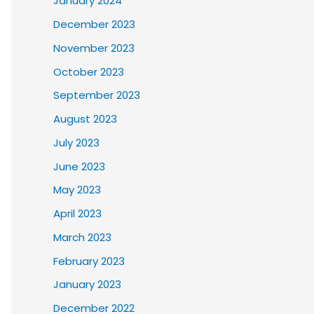
January 2024
December 2023
November 2023
October 2023
September 2023
August 2023
July 2023
June 2023
May 2023
April 2023
March 2023
February 2023
January 2023
December 2022